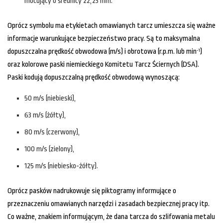
mocujący o średnicy 22,23 mm.
Oprócz symbolu ma etykietach omawianych tarcz umieszcza się ważne
informacje warunkujące bezpieczeństwo pracy. Są to maksymalna
dopuszczalna prędkość obwodowa (m/s) i obrotowa (r.p.m. lub min
)
-1
oraz kolorowe paski niemieckiego Komitetu Tarcz Ściernych (DSA).
Paski kodują dopuszczalną prędkość obwodową wynoszącą:
50 m/s (niebieski),
63 m/s (żółty),
80 m/s (czerwony),
100 m/s (zielony),
125 m/s (niebiesko-żółty).
Oprócz pasków nadrukowuje się piktogramy informujące o
przeznaczeniu omawianych narzędzi i zasadach bezpiecznej pracy itp.
Co ważne, znakiem informującym, że dana tarcza do szlifowania metalu