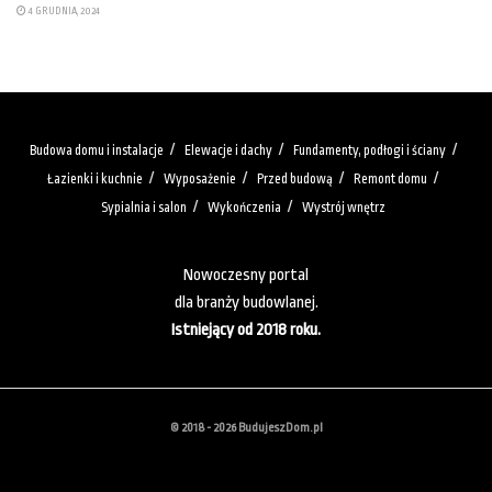
4 GRUDNIA, 2024
Budowa domu i instalacje
Elewacje i dachy
Fundamenty, podłogi i ściany
Łazienki i kuchnie
Wyposażenie
Przed budową
Remont domu
Sypialnia i salon
Wykończenia
Wystrój wnętrz
Nowoczesny portal
dla branży budowlanej.
Istniejący od 2018 roku.
© 2018 - 2026 BudujeszDom.pl