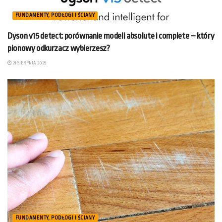
FUNDAMENTY, PODŁOGI I ŚCIANY
Dyson v15 detect: porównanie modeli absolute i complete – który
pionowy odkurzacz wybierzesz?
21 SIERPNIA, 2025
FUNDAMENTY, PODŁOGI I ŚCIANY