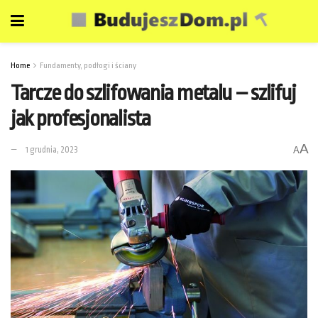
Home
Fundamenty, podłogi i ściany
Tarcze do szlifowania metalu – szlifuj
jak profesjonalista
A
1 grudnia, 2023
A