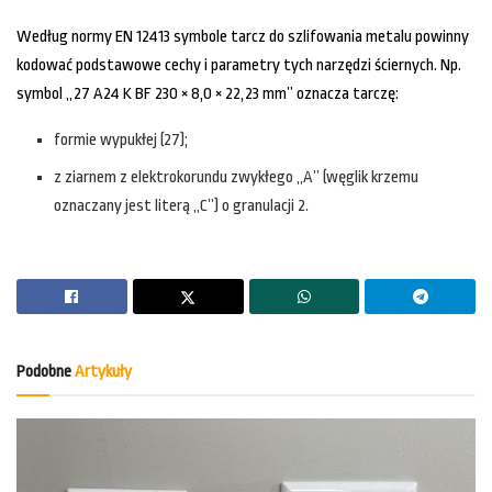
Według normy EN 12413 symbole tarcz do szlifowania metalu powinny
kodować podstawowe cechy i parametry tych narzędzi ściernych. Np.
symbol „27 A24 K BF 230 × 8,0 × 22,23 mm” oznacza tarczę:
formie wypukłej (27);
z ziarnem z elektrokorundu zwykłego „A” (węglik krzemu
oznaczany jest literą „C”) o granulacji 2.
Podobne
Artykuły