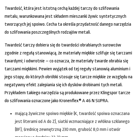
Twardość, która jest istotną cechą każdej tarczy do szlifowania
metalu, warunkowana jest składem mieszanki żywic syntetycznych
tworzących jej spoiwo. Cecha ta określa przydatność danego narzędzia
do szlifowania poszczególnych rodzajów metali.
Twardość tarczy dobiera się do twardości obrabianych surowców
zgodnie z regułą stanowiącą, że materiały miękkie szlifuje się tarczami
twardymi; i odwrotnie – co oznacza, że materiały twarde obrabia się
tarczami miękkimi. Pewien wyjątek od tej reguły stanowią aluminium i
jego stopy, do których obróbki stosuje się tarcze miękkie ze względu na
negatywny efekt zalepiania się ich dysków drobinami tych metali.
Przykładem takiego narzędzia są produkowane przez Klingspor tarcze
do szlifowania oznaczone jako Kronenflex® A 46 N SUPRA.
mającą żywiczne spoiwo miękkie (K, twardość spoiwa oznaczana
jest literami od A do Z), siatki wzmacniające z włókna szklanego
(BF), średnicę zewnętrzną 230 mm, grubość 8,0 mm i otwór