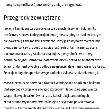
mamy taką możliwość, powinniśmy z niej zrezygnować.
Przegrody zewnętrzne
Izolacja termiczna zastosowana w ścianach, drzwiach i oknach to
częściowy sukces. Dobry projekt energooszczędny to taki, w którym
nie powstają tzw. mostki termiczne. Przy jego wyborze zwracajmy
uwagę na to, czy grubość oraz ciągłość izolacji termicznej została
zachowana oraz czy stolarka znajduje się w grubości warstwy
termoizolacyjnej. Właściwe połączenie okien i drzwi ze ścianami oraz
ścian fundamentowych z podłogą na gruncie, daje nam gwarancję tego,
że projekt będzie spełniał swoje zadanie czyli oszczędzanie energii.
Mostki termiczne powstają również w miejscach osadzenia balkonu,
dlatego też w projekcie energooszczędnym lepiej zrezygnować ze
wspornikowych balkonów na rzecz konstrukcji samonośnych.
Niestaranne wykonawstwo to kolejna przyczyna powstawania
mostków termicznych, dlatego tak ważna jest fachowo wykonana i