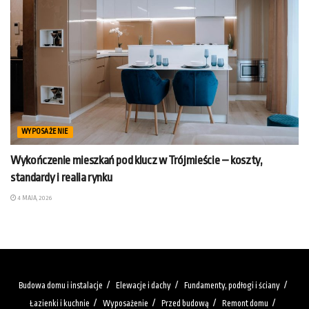
WYPOSAŻENIE
Wykończenie mieszkań pod klucz w Trójmieście – koszty,
standardy i realia rynku
4 MAJA, 2026
Budowa domu i instalacje
Elewacje i dachy
Fundamenty, podłogi i ściany
Łazienki i kuchnie
Wyposażenie
Przed budową
Remont domu