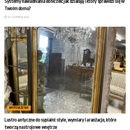
Systemy nawadniania doniczek: jak działają i który sprawdzi się w
Twoim domu?
20 CZERWCA, 2026
WYPOSAŻENIE
Lustro antyczne do sypialni: style, wymiary i aranżacje, które
tworzą nastrojowe wnętrze