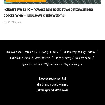
Folia grzewcza IR – nowoczesne podłogowe ogrzewanie na
podczerwień – luksusowe ciepło w domu
4 GRUDNIA, 2024
Budowa domu i instalacje
Elewacje i dachy
Fundamenty, podłogi i ściany
Łazienki i kuchnie
Wyposażenie
Przed budową
Remont domu
Sypialnia i salon
Wykończenia
Wystrój wnętrz
Nowoczesny portal
dla branży budowlanej.
Istniejący od 2018 roku.