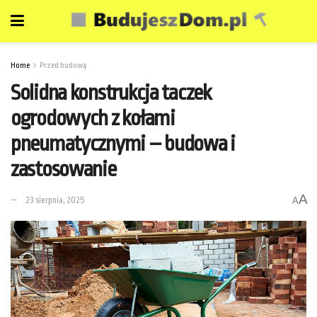
Home
Przed budową
Solidna konstrukcja taczek
ogrodowych z kołami
pneumatycznymi – budowa i
zastosowanie
A
23 sierpnia, 2025
A