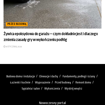
PRZED BUDOWĄ
Żywica epoksydowa do garażu – czym dokładnie jest i dlaczego
zmienia zasady gry w wykończeniu podłóg
8 STYCZNIA, 2026
Budowa domu i instalacje
Elewacje i dachy
Fundamenty, podłogi i ściany
Łazienki i kuchnie
Wyposażenie
Przed budową
Remont domu
Sypialnia i salon
Wykończenia
Wystrój wnętrz
Nowoczesny portal