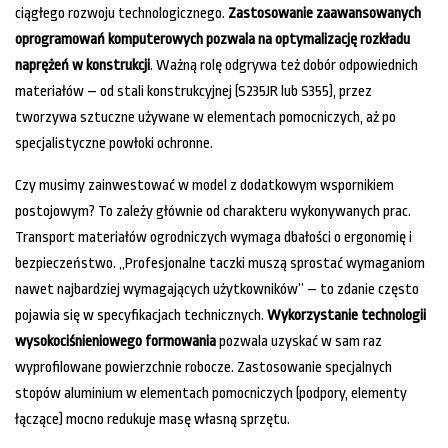
ciągłego rozwoju technologicznego.
Zastosowanie zaawansowanych
oprogramowań komputerowych pozwala na optymalizację rozkładu
naprężeń w konstrukcji
. Ważną rolę odgrywa też dobór odpowiednich
materiałów – od stali konstrukcyjnej (S235JR lub S355), przez
tworzywa sztuczne używane w elementach pomocniczych, aż po
specjalistyczne powłoki ochronne.
Czy musimy zainwestować w model z dodatkowym wspornikiem
postojowym? To zależy głównie od charakteru wykonywanych prac.
Transport materiałów ogrodniczych wymaga dbałości o ergonomię i
bezpieczeństwo. „Profesjonalne taczki muszą sprostać wymaganiom
nawet najbardziej wymagających użytkowników” – to zdanie często
pojawia się w specyfikacjach technicznych.
Wykorzystanie technologii
wysokociśnieniowego formowania
pozwala uzyskać w sam raz
wyprofilowane powierzchnie robocze. Zastosowanie specjalnych
stopów aluminium w elementach pomocniczych (podpory, elementy
łączące) mocno redukuje masę własną sprzętu.