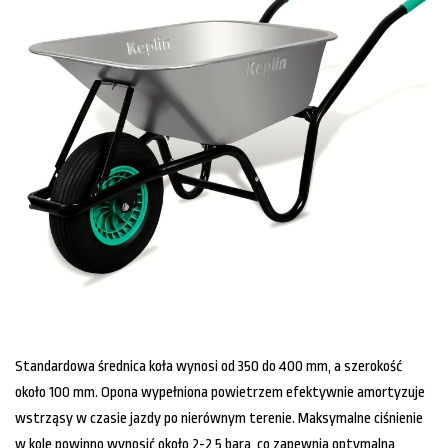
Standardowa średnica koła wynosi od 350 do 400 mm, a szerokość
około 100 mm. Opona wypełniona powietrzem efektywnie amortyzuje
wstrząsy w czasie jazdy po nierównym terenie. Maksymalne ciśnienie
w kole powinno wynosić około 2-2,5 bara, co zapewnia optymalną