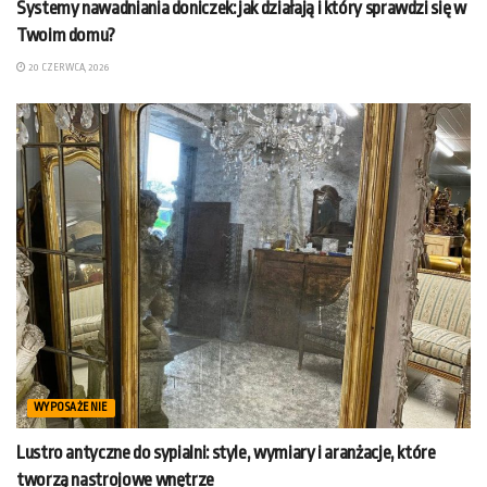
Systemy nawadniania doniczek: jak działają i który sprawdzi się w
Twoim domu?
20 CZERWCA, 2026
WYPOSAŻENIE
Lustro antyczne do sypialni: style, wymiary i aranżacje, które
tworzą nastrojowe wnętrze