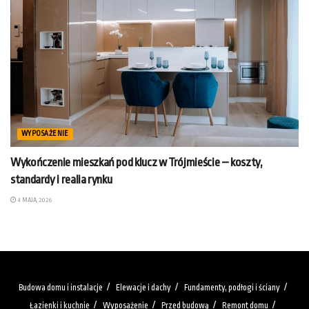
WYPOSAŻENIE
Wykończenie mieszkań pod klucz w Trójmieście – koszty,
standardy i realia rynku
4 MAJA, 2026
Budowa domu i instalacje
Elewacje i dachy
Fundamenty, podłogi i ściany
Łazienki i kuchnie
Wyposażenie
Przed budową
Remont domu