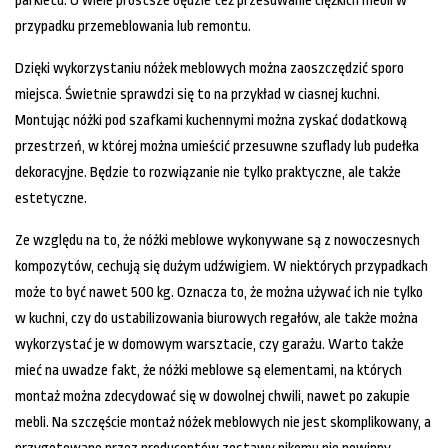
parkietu. O wiele prostsze będzie też przesuwanie ciężkich mebli w
przypadku przemeblowania lub remontu.
Dzięki wykorzystaniu nóżek meblowych można zaoszczędzić sporo
miejsca. Świetnie sprawdzi się to na przykład w ciasnej kuchni.
Montując nóżki pod szafkami kuchennymi można zyskać dodatkową
przestrzeń, w której można umieścić przesuwne szuflady lub pudełka
dekoracyjne. Będzie to rozwiązanie nie tylko praktyczne, ale także
estetyczne.
Ze względu na to, że nóżki meblowe wykonywane są z nowoczesnych
kompozytów, cechują się dużym udźwigiem. W niektórych przypadkach
może to być nawet 500 kg. Oznacza to, że można używać ich nie tylko
w kuchni, czy do ustabilizowania biurowych regałów, ale także można
wykorzystać je w domowym warsztacie, czy garażu. Warto także
mieć na uwadze fakt, że nóżki meblowe są elementami, na których
montaż można zdecydować się w dowolnej chwili, nawet po zakupie
mebli. Na szczęście montaż nóżek meblowych nie jest skomplikowany, a