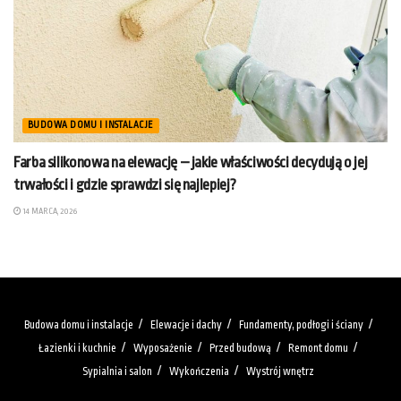
BUDOWA DOMU I INSTALACJE
Farba silikonowa na elewację – jakie właściwości decydują o jej
trwałości i gdzie sprawdzi się najlepiej?
14 MARCA, 2026
Budowa domu i instalacje
Elewacje i dachy
Fundamenty, podłogi i ściany
Łazienki i kuchnie
Wyposażenie
Przed budową
Remont domu
Sypialnia i salon
Wykończenia
Wystrój wnętrz