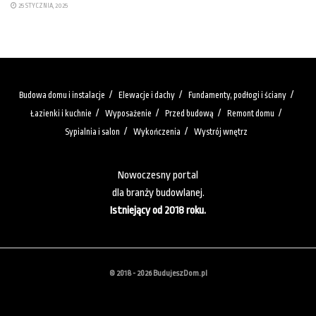
25 STYCZNIA, 2025
Budowa domu i instalacje
Elewacje i dachy
Fundamenty, podłogi i ściany
Łazienki i kuchnie
Wyposażenie
Przed budową
Remont domu
Sypialnia i salon
Wykończenia
Wystrój wnętrz
Nowoczesny portal
dla branży budowlanej.
Istniejący od 2018 roku.
© 2018 - 2026 BudujeszDom.pl