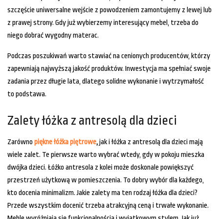
szczęście uniwersalne wejście z powodzeniem zamontujemy z lewej lub
z prawej strony. Gdy już wybierzemy interesujący mebel, trzeba do
niego dobrać wygodny materac.
Podczas poszukiwań warto stawiać na cenionych producentów, którzy
zapewniają najwyższą jakość produktów. Inwestycja ma spełniać swoje
zadania przez długie lata, dlatego solidne wykonanie i wytrzymałość
to podstawa.
Zalety łóżka z antresolą dla dzieci
Zarówno
piękne łóżka piętrowe
,
jak i łóżka z antresolą dla dzieci mają
wiele zalet. Te pierwsze warto wybrać wtedy, gdy w pokoju mieszka
dwójka dzieci. Łóżko antresola z kolei może doskonale powiększyć
przestrzeń użytkową w pomieszczenia. To dobry wybór dla każdego,
kto docenia minimalizm. Jakie zalety ma ten rodzaj łóżka dla dzieci?
Przede wszystkim docenić trzeba atrakcyjną ceną i trwałe wykonanie.
Meble wyróżniają się funkcjonalnością i wyjątkowym stylem. Jak już