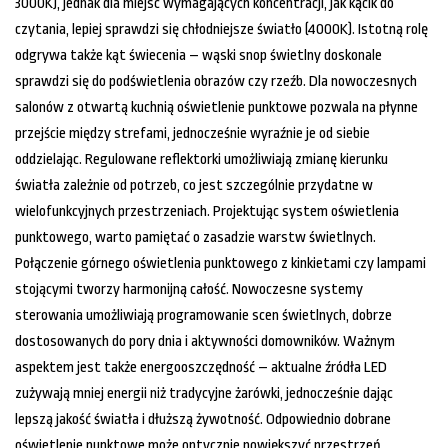
3000K), jednak dla miejsc wymagających koncentracji, jak kącik do
czytania, lepiej sprawdzi się chłodniejsze światło (4000K). Istotną rolę
odgrywa także kąt świecenia – wąski snop świetlny doskonale
sprawdzi się do podświetlenia obrazów czy rzeźb. Dla nowoczesnych
salonów z otwartą kuchnią oświetlenie punktowe pozwala na płynne
przejście między strefami, jednocześnie wyraźnie je od siebie
oddzielając. Regulowane reflektorki umożliwiają zmianę kierunku
światła zależnie od potrzeb, co jest szczególnie przydatne w
wielofunkcyjnych przestrzeniach. Projektując system oświetlenia
punktowego, warto pamiętać o zasadzie warstw świetlnych.
Połączenie górnego oświetlenia punktowego z kinkietami czy lampami
stojącymi tworzy harmonijną całość. Nowoczesne systemy
sterowania umożliwiają programowanie scen świetlnych, dobrze
dostosowanych do pory dnia i aktywności domowników. Ważnym
aspektem jest także energooszczędność – aktualne źródła LED
zużywają mniej energii niż tradycyjne żarówki, jednocześnie dając
lepszą jakość światła i dłuższą żywotność. Odpowiednio dobrane
oświetlenie punktowe może optycznie powiększyć przestrzeń,