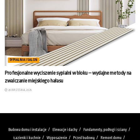
SYPIALNIA I SALON
Profesjonalne wyciszenie sypialni w bloku – wydajne metody na
zwalczanie miejskiego hałasu
28 WRZEŚNIA, 2025
Budowa domu i instalacje
Elewacje i dachy
Fundamenty, podłogi i ściany
Łazienki i kuchnie
Wyposażenie
Przed budową
Remont domu