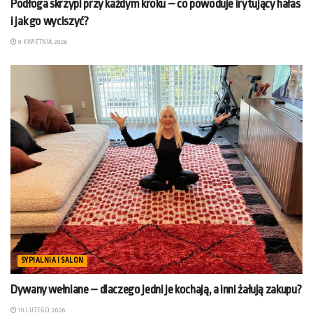
Podłoga skrzypi przy każdym kroku – co powoduje irytujący hałas
i jak go wyciszyć?
9 KWIETNIA, 2026
SYPIALNIA I SALON
Dywany wełniane – dlaczego jedni je kochają, a inni żałują zakupu?
10 LUTEGO, 2026