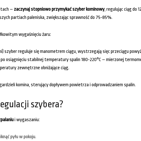
nutach –
zaczynaj stopniowo przymykać szyber kominowy
, regulując ciąg do
ższych partiach paleniska, zwiększając sprawność do 75-85%.
ałkowitym wygaśnięciu żaru:
i) szyber reguluje się manometrem ciągu, wystrzegają sięc przeciągu powy
er po osiągnięciu stabilnej temperatury spalin 180-220°C – mierzonej term
peratury zewnętrzne obniżające ciąg.
rdzieli komina, sterujący dopływem powietrza i odprowadzaniem spalin.
egulacji szybera?
palaniu
i wygaszaniu:
iknąć pyłu w pokoju.