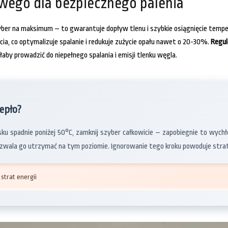
owego dla bezpiecznego palenia
yber na maksimum – to gwarantuje dopływ tlenu i szybkie osiągnięcie tempe
ia, co optymalizuje spalanie i redukuje zużycie opału nawet o 20-30%.
Regul
łaby prowadzić do niepełnego spalania i emisji tlenku węgla.
epło?
isku spadnie poniżej 50°C, zamknij szyber całkowicie – zapobiegnie to wy
pozwala go utrzymać na tym poziomie. Ignorowanie tego kroku powoduje strat
strat energii