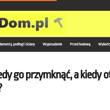
amenty, podłogi i ściany
Wyposażenie
Przed budową
Wykońc
dy go przymknąć, a kiedy o
?