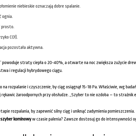
łomienie niebieskie oznaczają dobre spalanie.
ć ognia.
 prosto.
yzyko CO!).
acja pozostała aktywna.
” powoduje straty ciepła o 20-40%, a otwarte na noc zwiększa zużycie dre
twa i regulacji hybrydowego ciągu.
o na rozpalanie i czyszczenie, by ciąg osiągnął 15-18 Pa. Właściwie, wg bad
aj rękawic żaroodpornych przy obsłudze. „Szyber to nie ozdoba – to strażnik 
apie rozpalania, by zapewnić silny ciąg i uniknąć zadymienia pomieszczenia.
 szyber kominowy
w czasie palenia? Zawsze dostosuj go do intensywności o