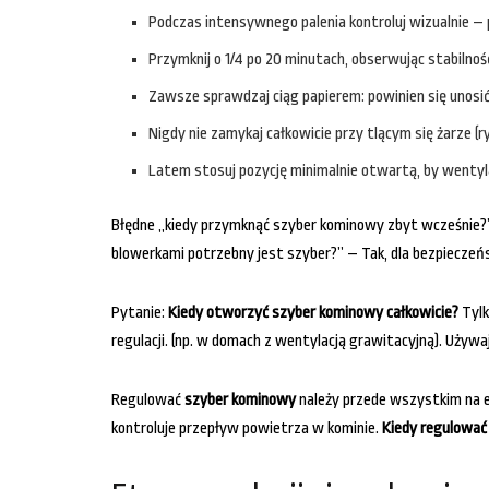
Podczas intensywnego palenia kontroluj wizualnie – p
Przymknij o 1/4 po 20 minutach, obserwując stabilnoś
Zawsze sprawdzaj ciąg papierem: powinien się unosić
Nigdy nie zamykaj całkowicie przy tlącym się żarze (r
Latem stosuj pozycję minimalnie otwartą, by wentyl
Błędne „kiedy przymknąć szyber kominowy zbyt wcześnie?
blowerkami potrzebny jest szyber?” – Tak, dla bezpieczeńs
Pytanie:
Kiedy otworzyć szyber kominowy całkowicie?
Tylk
regulacji. (np. w domach z wentylacją grawitacyjną). Używ
Regulować
szyber kominowy
należy przede wszystkim na et
kontroluje przepływ powietrza w kominie.
Kiedy regulować