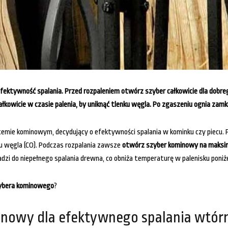
ektywność spalania. Przed rozpaleniem otwórz szyber całkowicie dla dobrego
kowicie w czasie palenia, by uniknąć tlenku węgla. Po zgaszeniu ognia zamkni
temie kominowym, decydujący o efektywności spalania w kominku czy piecu.
nku węgla (CO). Podczas rozpalania zawsze
otwórz szyber kominowy na maks
dzi do niepełnego spalania drewna, co obniża temperaturę w palenisku poni
ybera kominowego
?
inowy dla efektywnego spalania wtór