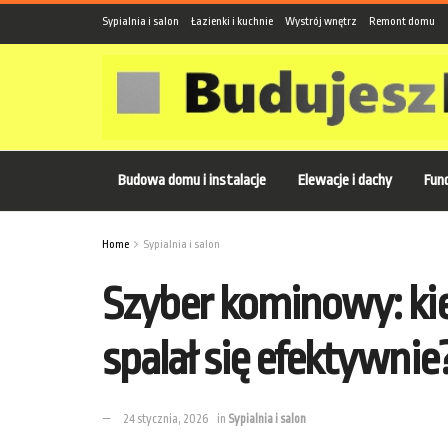
Sypialnia i salon
Łazienki i kuchnie
Wystrój wnętrz
Remont domu
Budowa domu i instalacje
Elewacje i dachy
Fund
Home
Sypialnia i salon
Szyber kominowy: kie
spalał się efektywnie
24 stycznia, 2026
in
Sypialnia i salon