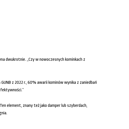
wna dwukrotnie. „Czy w nowoczesnych kominkach z
ań GUNB z 2022 r., 60% awarii kominów wynika z zaniedbań
efektywności.”
 Ten element, znany też jako damper lub szyberdach,
gnia.