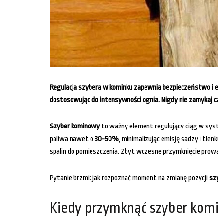
Regulacja szybera w kominku zapewnia bezpieczeństwo i ef
dostosowując do intensywności ognia. Nigdy nie zamykaj cał
Szyber kominowy
to ważny element regulujący ciąg w sys
paliwa nawet o
30-50%
, minimalizując emisję sadzy i tle
spalin do pomieszczenia. Zbyt wczesne przymknięcie prowa
Pytanie brzmi: jak rozpoznać moment na zmianę pozycji
sz
Kiedy przymknąć szyber kom