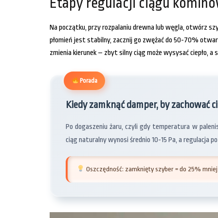
Etapy regulacji ciągu komin
Na początku, przy rozpalaniu drewna lub węgla, otwórz sz
płomień jest stabilny, zacznij go zwężać do 50-70% otwarc
zmienia kierunek – zbyt silny ciąg może wysysać ciepło, a s
Porada
Kiedy zamknąć damper, by zachować ci
Po dogaszeniu żaru, czyli gdy temperatura w palen
ciąg naturalny wynosi średnio 10-15 Pa, a regulacja 
Oszczędność: zamknięty szyber = do 25% mniej 