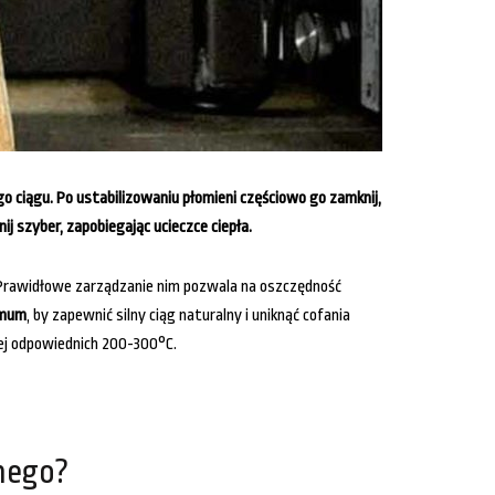
 ciągu. Po ustabilizowaniu płomieni częściowo go zamknij,
j szyber, zapobiegając ucieczce ciepła.
 Prawidłowe zarządzanie nim pozwala na oszczędność
imum
, by zapewnić silny ciąg naturalny i uniknąć cofania
żej odpowiednich 200-300°C.
nego?