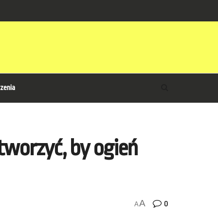
zenia
tworzyć, by ogień
A
0
A