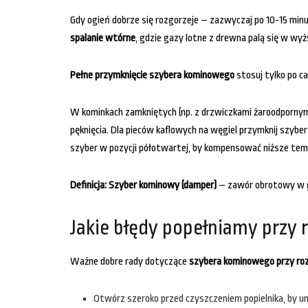
Gdy ogień dobrze się rozgorzeje – zazwyczaj po 10-15 mi
spalanie wtórne
, gdzie gazy lotne z drewna palą się w wy
Pełne przymknięcie szybera kominowego
stosuj tylko po c
W kominkach zamkniętych (np. z drzwiczkami żaroodpornym
pęknięcia. Dla pieców kaflowych na węgiel przymknij szyb
szyber w pozycji półotwartej, by kompensować niższe tem
Definicja: Szyber kominowy (damper)
– zawór obrotowy w ga
Jakie błędy popełniamy przy r
Ważne dobre rady dotyczące
szybera kominowego przy roz
Otwórz szeroko przed czyszczeniem popielnika, by un