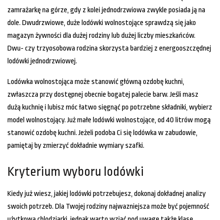
zamrażarkę na górze, gdy z kolei jednodrzwiowa zwykle posiada ją na
dole. Dwudrzwiowe, duże lodówki wolnostojące sprawdzą się jako
magazyn żywności dla dużej rodziny lub dużej liczby mieszkańców.
Dwu- czy trzyosobowa rodzina skorzysta bardziej z energooszczędnej
lodówki jednodrzwiowej.
Lodówka wolnostojąca może stanowić główną ozdobę kuchni,
zwłaszcza przy dostępnej obecnie bogatej palecie barw. Jeśli masz
dużą kuchnię i lubisz móc łatwo sięgnąć po potrzebne składniki, wybierz
model wolnostojący. Już małe lodówki wolnostojące, od 40 litrów mogą
stanowić ozdobę kuchni. Jeżeli podoba Ci się lodówka w zabudowie,
pamiętaj by zmierzyć dokładnie wymiary szafki.
Kryterium wyboru lodówki
Kiedy już wiesz, jakiej lodówki potrzebujesz, dokonaj dokładnej analizy
swoich potrzeb. Dla Twojej rodziny najwazniejsza może być pojemność
użytkowa chlodziarki, jednak warto wziąć pod uwagę także klasę