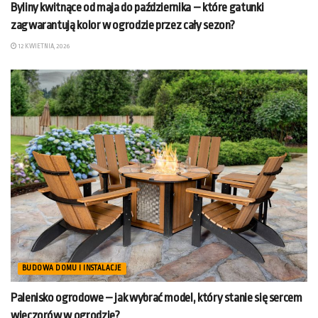
Byliny kwitnące od maja do października – które gatunki
zagwarantują kolor w ogrodzie przez cały sezon?
12 KWIETNIA, 2026
BUDOWA DOMU I INSTALACJE
Palenisko ogrodowe – jak wybrać model, który stanie się sercem
wieczorów w ogrodzie?