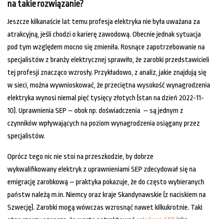
na takie rozwiązanie?
Jeszcze kilkanaście lat temu profesja elektryka nie była uważana za
atrakcyjną, jeśli chodzi o karierę zawodową. Obecnie jednak sytuacja
pod tym względem mocno się zmieniła. Rosnące zapotrzebowanie na
specjalistów z branży elektrycznej sprawiło, że zarobki przedstawicieli
tej profesji znacząco wzrosły. Przykładowo, z analiz, jakie znajdują się
w sieci, można wywnioskować, że przeciętna wysokość wynagrodzenia
elektryka wynosi niemal pięć tysięcy złotych (stan na dzień 2022-11-
10). Uprawnienia SEP – obok np. doświadczenia – są jednym z
czynników wpływających na poziom wynagrodzenia osiągany przez
specjalistów.
Oprócz tego nic nie stoi na przeszkodzie, by dobrze
wykwalifikowany elektryk z uprawnieniami SEP zdecydował się na
emigrację zarobkową – praktyka pokazuje, że do często wybieranych
państw należą m.in. Niemcy oraz kraje Skandynawskie (z naciskiem na
Szwecję). Zarobki mogą wówczas wzrosnąć nawet kilkukrotnie. Taki