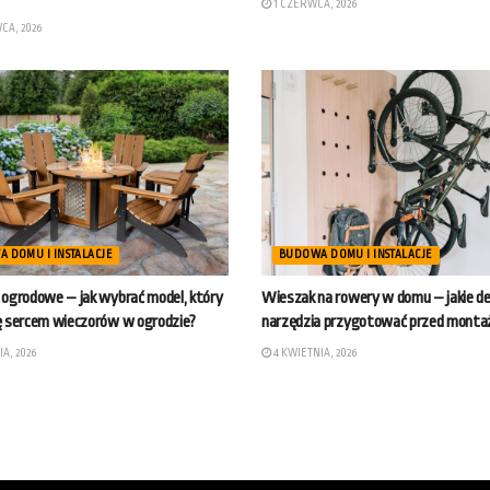
1 CZERWCA, 2026
CA, 2026
 DOMU I INSTALACJE
BUDOWA DOMU I INSTALACJE
 ogrodowe – jak wybrać model, który
Wieszak na rowery w domu – jakie desk
ię sercem wieczorów w ogrodzie?
narzędzia przygotować przed mont
A, 2026
4 KWIETNIA, 2026