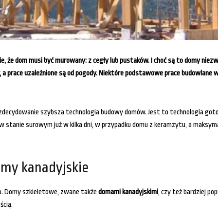
, że dom musi być murowany: z cegły lub pustaków. I choć są to domy niezwyk
 a prace uzależnione są od pogody. Niektóre podstawowe prace budowlane 
a, zdecydowanie szybsza technologia budowy domów.
Jest to technologia got
 stanie surowym już w kilka dni, w przypadku domu z keramzytu, a maksymal
my kanadyjskie
o. Domy szkieletowe, zwane także
domami kanadyjskimi
, czy też bardziej p
ścią.