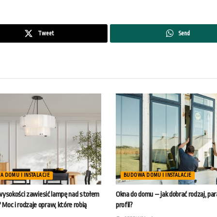
Tweet
Send
 DOMU I INSTALACJE
BUDOWA DOMU I INSTALACJE
 wysokości zawiesić lampę nad stołem
Okna do domu – jak dobrać rodzaj, pa
 Moc i rodzaje opraw, które robią
profil?