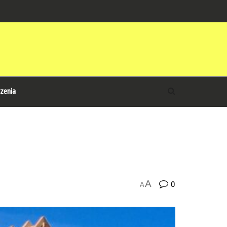
zenia
A
0
A