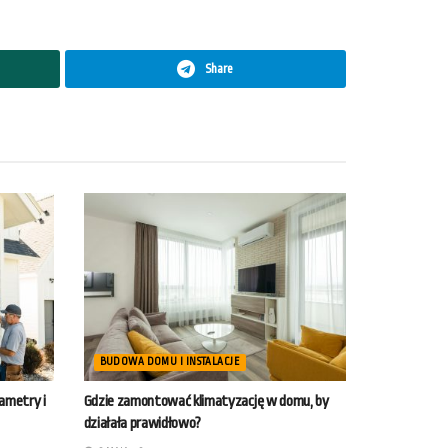
Share
BUDOWA DOMU I INSTALACJE
rametry i
Gdzie zamontować klimatyzację w domu, by
działała prawidłowo?