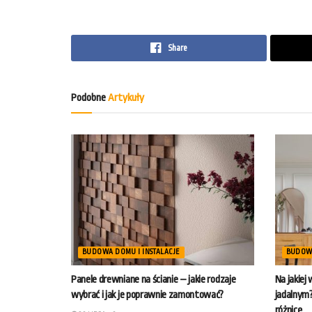
Share
Podobne
Artykuły
BUDOWA DOMU I INSTALACJE
BUDOWA
Panele drewniane na ścianie – jakie rodzaje
Na jakiej
wybrać i jak je poprawnie zamontować?
jadalnym?
różnicę