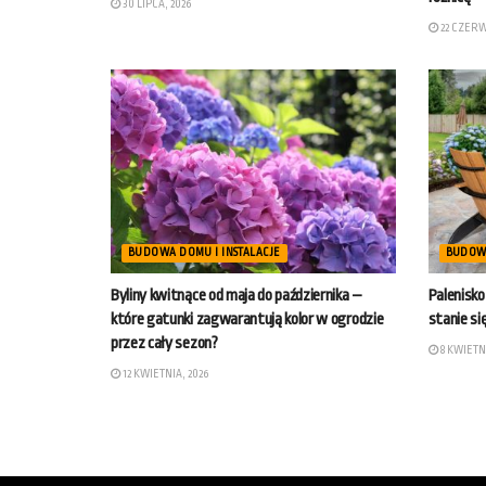
30 LIPCA, 2026
22 CZERW
BUDOWA DOMU I INSTALACJE
BUDOWA
Byliny kwitnące od maja do października –
Palenisko
które gatunki zagwarantują kolor w ogrodzie
stanie s
przez cały sezon?
8 KWIETNI
12 KWIETNIA, 2026