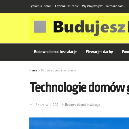
Sypialnia i salon
Łazienki i kuchnie
Wystrój wnętrz
Remont domu
Budowa domu i instalacje
Elewacje i dachy
Fund
Home
Budowa domu i instalacje
Technologie domów
27 czerwca, 2021
in
Budowa domu i instalacje