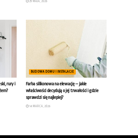
29 MAJA, 2026
BUDOWA DOMU I INSTALACJE
i, rury i
Farba silikonowa na elewację – jakie
ażem?
właściwości decydują o jej trwałości i gdzie
sprawdzi się najlepiej?
14 MARCA, 2026