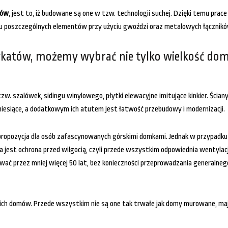
tów
, jest to, iż budowane są one w tzw. technologii suchej. Dzięki temu prac
u poszczególnych elementów przy użyciu gwoździ oraz metalowych łącznikó
katów, możemy wybrać nie tylko wielkość domu
w. szalówek, sidingu winylowego, płytki elewacyjne imitujące kinkier. Śc
esiące, a dodatkowym ich atutem jest łatwość przebudowy i modernizacji.
 propozycja dla osób zafascynowanych górskimi domkami. Jednak w przypad
 jest ochrona przed wilgocią, czyli przede wszystkim odpowiednia wentylacj
ć przez mniej więcej 50 lat, bez konieczności przeprowadzania generalneg
ich domów. Przede wszystkim nie są one tak trwałe jak domy murowane, mają