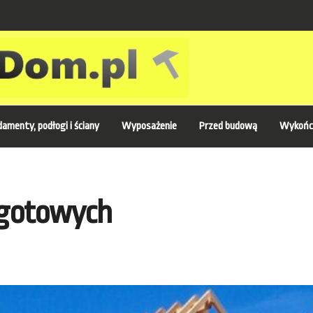
amenty, podłogi i ściany
Wyposażenie
Przed budową
Wykońc
 gotowych