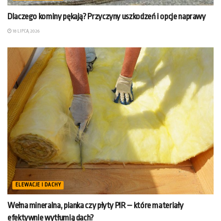
Dlaczego kominy pękają? Przyczyny uszkodzeń i opcje naprawy
18 LIPCA, 2026
ELEWACJE I DACHY
Wełna mineralna, pianka czy płyty PIR – które materiały
efektywnie wytłumią dach?