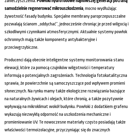
zanieczyszczenia.
Powłoki hydrofobowe najnowszej generacji potrafią
samodzielnie regenerować mikrouszkodzenia
, mocno wydłużając
żywotność fasady budynku. Specjalne membrany paroprzepuszczalne
pozwalają ścianom „oddychać”, jednocześnie chroniąc je przed wilgocią i
szkodliwymi czynnikami atmosferycznymi. Aktualnie systemy powłok
ochronnych mają także komponenty antybakteryjne i
przeciwgrzybiczne.
Producenci dają obecnie inteligentne systemy monitorowania stanu
elewacji, które za pomocą czujników wilgotności i temperatury
informują o potencjalnych zagrożeniach. Technologia fotokatalityczna
sprawia, że powierzchnie są samoczyszczące pod wpływem promieni
słonecznych. Na rynku mamy także ekologiczne rozwiązania bazujące
na naturalnych żywicach i olejach, które chronią, a także pozytywnie
wpływają na mikroklimat wokół budynku. Powłoki z dodatkiem grafenu
wykazują niezwykłą odporność na uszkodzenia mechaniczne i
promieniowanie UV. Te nowoczesne materiały często posiadają także
właściwości termoizolacyjne, przyczyniając się do znacznych