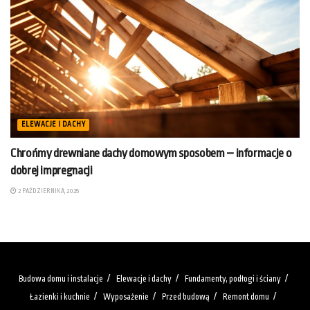
ELEWACJE I DACHY
Chrońmy drewniane dachy domowym sposobem – informacje o
dobrej impregnacji
2 PAŹDZIERNIKA, 2025
Budowa domu i instalacje
Elewacje i dachy
Fundamenty, podłogi i ściany
Łazienki i kuchnie
Wyposażenie
Przed budową
Remont domu