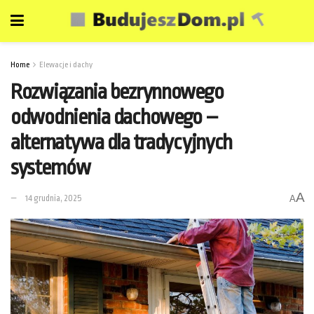
Home
Elewacje i dachy
Rozwiązania bezrynnowego
odwodnienia dachowego –
alternatywa dla tradycyjnych
systemów
A
14 grudnia, 2025
A