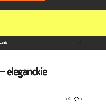
zenia
 eleganckie
A
0
A