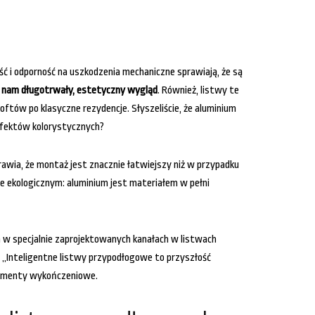
ć i odporność na uszkodzenia mechaniczne sprawiają, że są
je nam długotrwały, estetyczny wygląd
. Również, listwy te
ftów po klasyczne rezydencje. Słyszeliście, że aluminium
 efektów kolorystycznych?
awia, że montaż jest znacznie łatwiejszy niż w przypadku
e ekologicznym: aluminium jest materiałem w pełni
h w specjalnie zaprojektowanych kanałach w listwach
 „Inteligentne listwy przypodłogowe to przyszłość
lementy wykończeniowe.