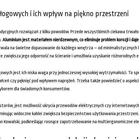
łogowych i ich wpływ na piękno przestrzeni
adycyjnych rozwiązań z kilku powodów. Przede wszystkimich ciekawa trwałoś
u.
Aluminium jest materiałem nierdzewnym, co eliminuje problem korozji i da
zwala na świetne dopasowanie do każdego wnętrza – od minimalistycznych lo
 zwiększa jego odporność na ścieranie i umożliwia uzyskanie różnorodnych
ych jest ich niska waga przy jednoczesnej wysokiej wytrzymałości. To spr
tałceń czy pęknięć pod wpływem naprężeń. Trzeba także powiedzieć o aspekci
a wyborem dla świadomych konsumentów.
estorów, jest możliwość ukrycia przewodów elektrycznych czy internetowyc
iminując widoczne kablei zwiększa bezpieczeństwo użytkowania przestrzeni.
n Kowalski, podkreślając rosnące zapotrzebowanie na multiergonomiczne e