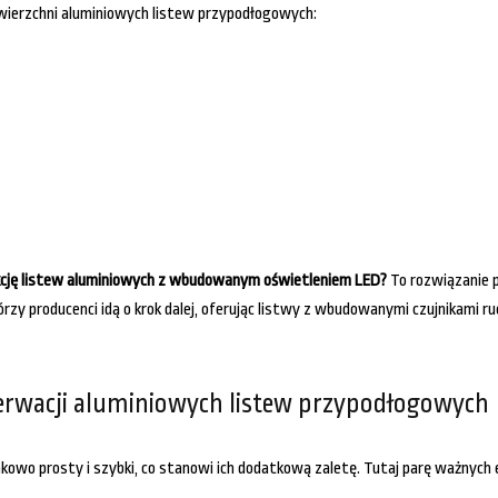
wierzchni aluminiowych listew przypodłogowych:
dukcję listew aluminiowych z wbudowanym oświetleniem LED?
To rozwiązanie p
rzy producenci idą o krok dalej, oferując listwy z wbudowanymi czujnikami 
erwacji aluminiowych listew przypodłogowych
wo prosty i szybki, co stanowi ich dodatkową zaletę. Tutaj parę ważnych e