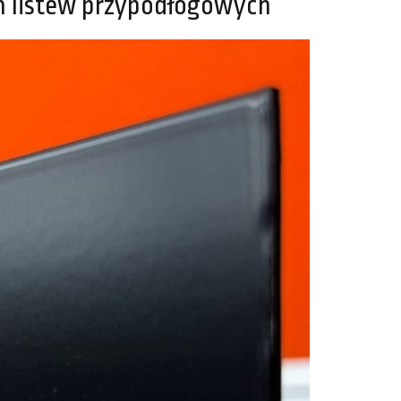
h listew przypodłogowych