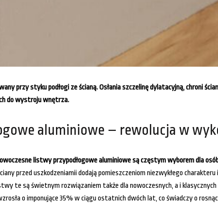
przy styku podłogi ze ścianą. Osłania szczelinę dylatacyjną, chroni ścia
ch do wystroju wnętrza.
ogowe aluminiowe – rewolucja w wyk
owoczesne listwy przypodłogowe aluminiowe są częstym wyborem dla osób 
ciany przed uszkodzeniamii dodają pomieszczeniom niezwykłego charakteru i
e listwy te są świetnym rozwiązaniem także dla nowoczesnych, a i klasyczn
wzrosła o imponujące 35% w ciągu ostatnich dwóch lat, co świadczy o ros