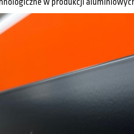
hnologiczne w produkcji aluminiowyc