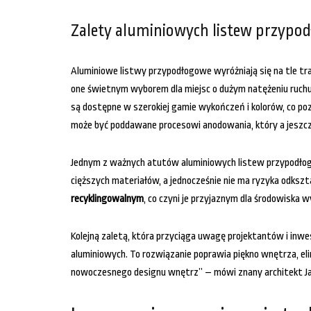
Zalety aluminiowych listew przypod
Aluminiowe listwy przypodłogowe wyróżniają się na tle tr
one świetnym wyborem dla miejsc o dużym natężeniu ruch
są dostępne w szerokiej gamie wykończeń i kolorów, co po
może być poddawane procesowi anodowania, który a jeszcze
Jednym z ważnych atutów aluminiowych listew przypodłogow
cięższych materiałów, a jednocześnie nie ma ryzyka odksz
recyklingowalnym
, co czyni je przyjaznym dla środowisk
Kolejną zaletą, która przyciąga uwagę projektantów i inw
aluminiowych. To rozwiązanie poprawia piękno wnętrza, el
nowoczesnego designu wnętrz” – mówi znany architekt Ja