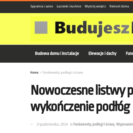
Sypialnia i salon
Łazienki i kuchnie
Wystrój wnętrz
Remont domu
Budowa domu i instalacje
Elewacje i dachy
Fund
Home
Fundamenty, podłogi i ściany
Nowoczesne listwy p
wykończenie podłóg
21 października, 2024
in
Fundamenty, podłogi i ściany
,
Wyposażen