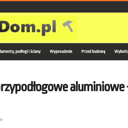
amenty, podłogi i ściany
Wyposażenie
Przed budową
Wykońc
rzypodłogowe aluminiowe –
ie