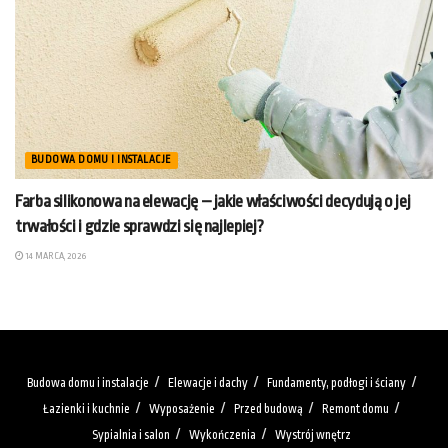
BUDOWA DOMU I INSTALACJE
Farba silikonowa na elewację – jakie właściwości decydują o jej
trwałości i gdzie sprawdzi się najlepiej?
14 MARCA, 2026
Budowa domu i instalacje
Elewacje i dachy
Fundamenty, podłogi i ściany
Łazienki i kuchnie
Wyposażenie
Przed budową
Remont domu
Sypialnia i salon
Wykończenia
Wystrój wnętrz