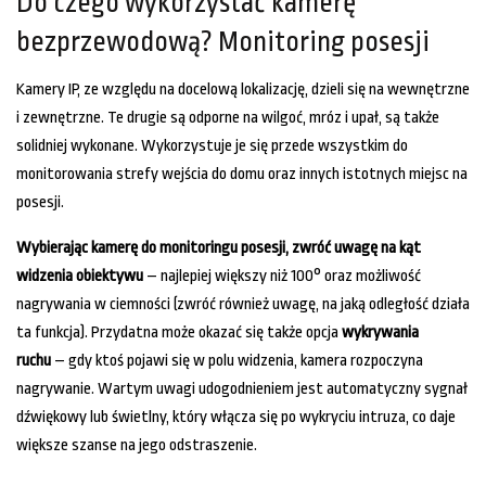
Do czego wykorzystać kamerę
bezprzewodową? Monitoring posesji
Kamery IP, ze względu na docelową lokalizację, dzieli się na wewnętrzne
i zewnętrzne. Te drugie są odporne na wilgoć, mróz i upał, są także
solidniej wykonane. Wykorzystuje je się przede wszystkim do
monitorowania strefy wejścia do domu oraz innych istotnych miejsc na
posesji.
Wybierając kamerę do monitoringu posesji, zwróć uwagę na kąt
widzenia obiektywu
– najlepiej większy niż 100° oraz możliwość
nagrywania w ciemności (zwróć również uwagę, na jaką odległość działa
ta funkcja). Przydatna może okazać się także opcja
wykrywania
ruchu
– gdy ktoś pojawi się w polu widzenia, kamera rozpoczyna
nagrywanie. Wartym uwagi udogodnieniem jest automatyczny sygnał
dźwiękowy lub świetlny, który włącza się po wykryciu intruza, co daje
większe szanse na jego odstraszenie.