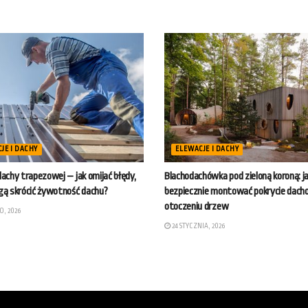
JE I DACHY
ELEWACJE I DACHY
achy trapezowej – jak omijać błędy,
Blachodachówka pod zieloną koroną: j
gą skrócić żywotność dachu?
bezpiecznie montować pokrycie dac
otoczeniu drzew
, 2026
24 STYCZNIA, 2026