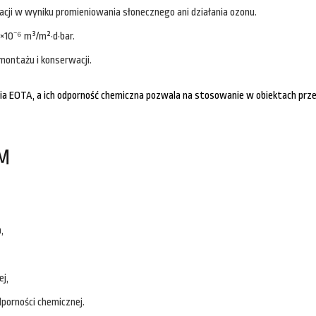
acji w wyniku promieniowania słonecznego ani działania ozonu.
×10⁻⁶ m³/m²·d·bar.
montażu i konserwacji.
EOTA, a ich odporność chemiczna pozwala na stosowanie w obiektach prze
M
,
ej,
orności chemicznej.