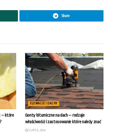
Share
ELEWACJE I DACHY
R – które
Gonty bitumiczne na dach – rodzaje
?
właściwości i zastosowanie które należy znać
3 LIPCA, 2026