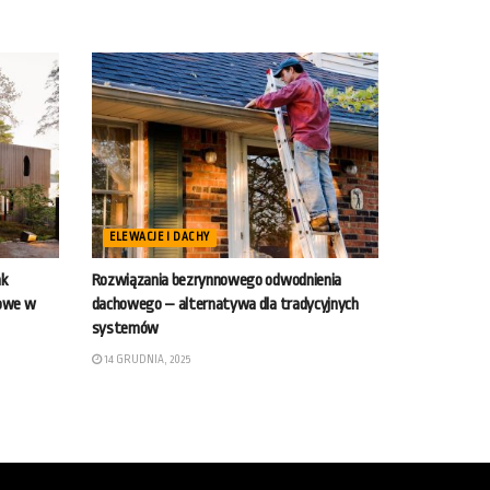
ELEWACJE I DACHY
ak
Rozwiązania bezrynnowego odwodnienia
howe w
dachowego – alternatywa dla tradycyjnych
systemów
14 GRUDNIA, 2025