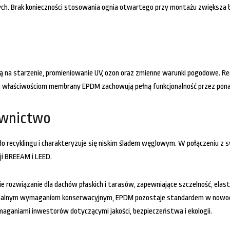
h. Brak konieczności stosowania ognia otwartego przy montażu zwiększa b
 na starzenie, promieniowanie UV, ozon oraz zmienne warunki pogodowe. Regu
m właściwościom membrany EPDM zachowują pełną funkcjonalność przez pona
wnictwo
ię do recyklingu i charakteryzuje się niskim śladem węglowym. W połączeniu 
i BREEAM i LEED.
związanie dla dachów płaskich i tarasów, zapewniające szczelność, elast
minimalnym wymaganiom konserwacyjnym, EPDM pozostaje standardem w no
aganiami inwestorów dotyczącymi jakości, bezpieczeństwa i ekologii.