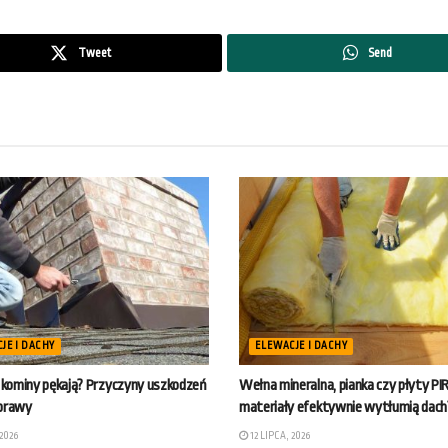
Tweet
Send
JE I DACHY
ELEWACJE I DACHY
 kominy pękają? Przyczyny uszkodzeń
Wełna mineralna, pianka czy płyty PI
aprawy
materiały efektywnie wytłumią dach
2026
12 LIPCA, 2026