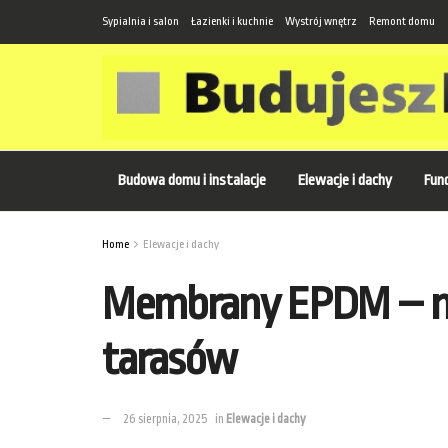
Sypialnia i salon
Łazienki i kuchnie
Wystrój wnętrz
Remont domu
Budowa domu i instalacje
Elewacje i dachy
Fund
Home
Elewacje i dachy
Membrany EPDM – now
tarasów
26 sierpnia, 2025
in
Elewacje i dachy