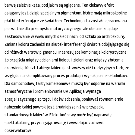
barwę zależnie kąta, pod jakim są oglądane. Ten ciekawy efekt
osiągany jest dzięki specjalnym pigmentom, które mają mikroskopijne
płatki interferujące ze światłem. Technologia ta została opracowana
pierwotnie dla przemysłu motoryzacyjnego, ale obecnie znajduje
zastosowanie w wielu innych dziedzinach, od sztuki po architekturę.
Zmiana koloru zachodzi na skutek interferencji światła odbijającego się
od różnych warstw pigmentu. Interesujące kombinacje kolorystyczne
to przejścia między odcieniami fioletu i zieleni oraz między złotem a
czerwienią. Koszt takiego lakieru jest wyższy niż tradycyjnych farb, ze
względu na skomplikowany proces produkcji i wysoką cenę składników.
Dla samochodów, farby kameleonowe muszą być odporne na warunki
atmosferyczne i promieniowanie UV. Aplikacja wymaga
specjalistycznego sprzętu i doświadczenia, ponieważ równomiernie
nałożenie takiej powłoki jest trudniejsze niż w przypadku
standardowych lakierów. Efekt końcowy może być naprawdę
spektakularny, przyciągając uwagę i wywołując zachwyt
obserwatorów.