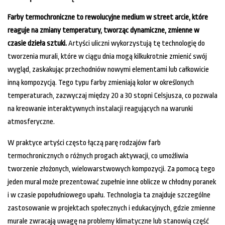
Farby termochroniczne to rewolucyjne medium w street arcie, które
reaguje na zmiany temperatury, tworząc dynamiczne, zmienne w
czasie dzieła sztuki.
Artyści uliczni wykorzystują tę technologię do
tworzenia murali, które w ciągu dnia mogą kilkukrotnie zmienić swój
wygląd, zaskakując przechodniów nowymi elementami lub całkowicie
inną kompozycją. Tego typu farby zmieniają kolor w określonych
temperaturach, zazwyczaj między 20 a 30 stopni Celsjusza, co pozwala
na kreowanie interaktywnych instalacji reagujących na warunki
atmosferyczne.
W praktyce artyści często łączą parę rodzajów farb
termochronicznych o różnych progach aktywacji, co umożliwia
tworzenie złożonych, wielowarstwowych kompozycji. Za pomocą tego
jeden mural może prezentować zupełnie inne oblicze w chłodny poranek
i w czasie popołudniowego upału. Technologia ta znajduje szczególne
zastosowanie w projektach społecznych i edukacyjnych, gdzie zmienne
murale zwracają uwagę na problemy klimatyczne lub stanowią część