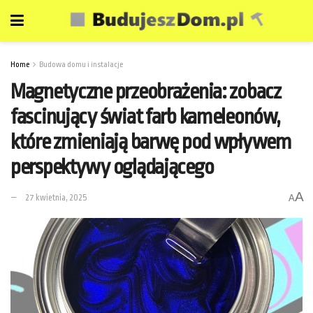
Home
Budowa domu i instalacje
Magnetyczne przeobrażenia: zobacz
fascinujący świat farb kameleonów,
które zmieniają barwę pod wpływem
perspektywy oglądającego
A
27 kwietnia, 2025
A