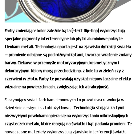
Farby zmieniające kolor zależnie kąta (efekt flip-flop) wykorzystują
specjalne pigmenty interferencyjne lub płytki aluminiowe pokryte
tlenkami metali. Technologia oparta jest na zjawisku dyfrakcji światła
– promienie odbijane są pod różnymi kątami, tworząc wrażenie zmiany
barwy. Ciekawe w przemyśle motoryzacyjnym, kosmetycznym i
dekoracyjnym. Kolory mogą przechodzić np. z fioletu w zieleń czy z
czerwieni w złoto. Farby te pozwalają uzyskać niepowtarzalne efekty
wizualne na powierzchniach, zwiększając ich atrakcyjność.
Fascynujący świat farb kameleonowych to prawdziwa rewolucja w
dziedzinie designu i sztuki użytkowej.
Technologia stojąca za tymi
niezwykłymi powłokami opiera się na wykorzystaniu mikroskopijnych
cząsteczek metalu, które reagują na światło i kąt padania promieni
. Te
nowoczesne materiały wykorzystują zjawisko interferencji światła,