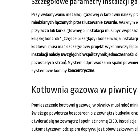
Szczegółowe parametry instalacji g
Przy wykonywaniu instalacji gazowej w kotłowni należy p
miedzianych łączonych przez lutowanie twarde
. Ważnym e
przyłącza lub kurka głównego. Instalacja musi być wyposaż
książkę kontroli? „Częste przeglądy i konserwacja instal
kotłowni musi mać szczegółowy projekt wykonawczy (sporz
instalacji należy uwzględnić współczynnik jednoczesności
pozostałych stron). System odprowadzania spalin powinien
systemowe kominy
koncentryczne
.
Kotłownia gazowa w piwnicy
Pomieszczenie kotłowni gazowej w piwnicy musi mieć mini
świeżego powietrza bezpośrednio z zewnątrz budynku ora
otwierać się na zewnątrz i spełniać normę EI 30. Instalac
automatycznym odcięciem dopływu jest obowiązkowym elem