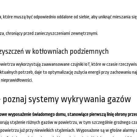
a, które muszą być odpowiednio oddalone od siebie, aby uniknąć mieszania si
rza, chroniący przed zanieczyszczeniami zewnętrznymi.
eczyszczeń w kotłowniach podziemnych
owietrza wykorzystują zaawansowane czujniki IoT, które w czasie rzeczywi
tualnych potrzeb, daje to optymalizację zużycia energii przy zachowaniu 
 nieprawidłowości.
– poznaj systemy wykrywania gazów
awowe wyposażenie świadomego domu, stanowiące pierwszą linię obrony prze
itorują stężenie różnych gazów w powietrzu, w tym szczególnie groźnego c
 powietrzu już przy niewielkich stężeniach. Wyposażone są w głośne alarm