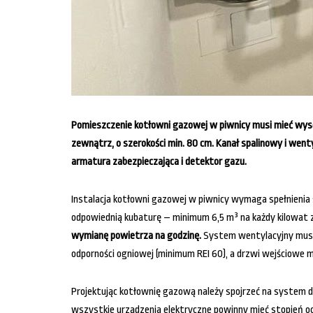
Pomieszczenie kotłowni gazowej w piwnicy musi mieć wysok
zewnątrz, o szerokości min. 80 cm. Kanał spalinowy i wen
armatura zabezpieczająca i detektor gazu.
Instalacja kotłowni gazowej w piwnicy wymaga spełnieni
odpowiednią kubaturę – minimum 6,5 m³ na każdy kilowat 
wymianę powietrza na godzinę.
System wentylacyjny musi 
odporności ogniowej (minimum REI 60), a drzwi wejściowe m
Projektując kotłownię gazową należy spojrzeć na system 
wszystkie urządzenia elektryczne powinny mieć stopień o