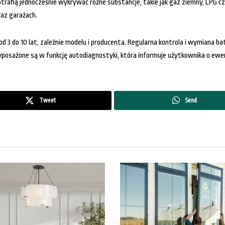
afią jednocześnie wykrywać różne substancje, takie jak gaz ziemny, LPG czy 
az garażach.
od 3 do 10 lat, zależnie modelu i producenta. Regularna kontrola i wymiana b
posażone są w funkcję autodiagnostyki, która informuje użytkownika o ewe
Tweet
Send