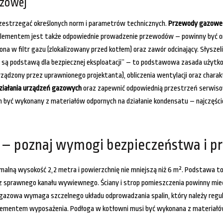
azowej
rzestrzegać określonych norm i parametrów technicznych.
Przewody gazowe m
lementem jest także odpowiednie prowadzenie przewodów – powinny być o
ona w filtr gazu (zlokalizowany przed kotłem) oraz zawór odcinający. Słysze
acji są podstawą dla bezpiecznej eksploatacji” – to podstawowa zasada uży
ądzony przez uprawnionego projektanta), obliczenia wentylacji oraz chara
 działania urządzeń gazowych
oraz zapewnić odpowiednią przestrzeń serwisow
 być wykonany z materiałów odpornych na działanie kondensatu – najczęście
 – poznaj wymogi bezpieczeństwa i p
malną wysokość 2,2 metra i powierzchnię nie mniejszą niż 6 m². Podstawa 
z sprawnego kanału wywiewnego. Ściany i strop pomieszczenia powinny mie
ja gazowa wymaga szczelnego układu odprowadzania spalin, który należy regu
entem wyposażenia. Podłoga w kotłowni musi być wykonana z materiałów ni