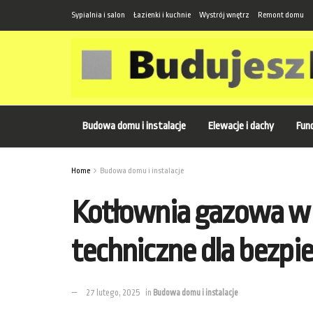
Sypialnia i salon
Łazienki i kuchnie
Wystrój wnętrz
Remont domu
Budowa domu i instalacje
Elewacje i dachy
Fund
Home
Budowa domu i instalacje
Kotłownia gazowa w 
techniczne dla bezpiec
27 lutego, 2025
in
Budowa domu i instalacje