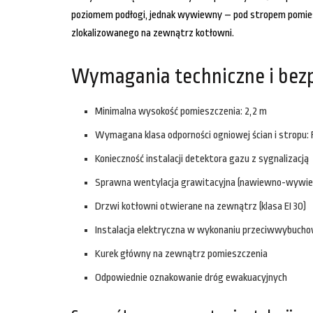
poziomem podłogi, jednak wywiewny – pod stropem pomies
zlokalizowanego na zewnątrz kotłowni.
Wymagania techniczne i bezp
Minimalna wysokość pomieszczenia: 2,2 m
Wymagana klasa odporności ogniowej ścian i stropu: 
Konieczność instalacji detektora gazu z sygnalizacją
Sprawna wentylacja grawitacyjna (nawiewno-wywi
Drzwi kotłowni otwierane na zewnątrz (klasa EI 30)
Instalacja elektryczna w wykonaniu przeciwwybuc
Kurek główny na zewnątrz pomieszczenia
Odpowiednie oznakowanie dróg ewakuacyjnych