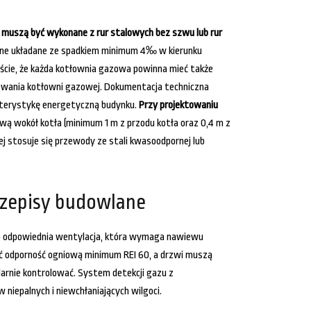
uszą być wykonane z rur stalowych bez szwu lub rur
ne układane ze spadkiem minimum 4‰ w kierunku
liście, że każda kotłownia gazowa powinna mieć także
tkowania kotłowni gazowej. Dokumentacja techniczna
kterystykę energetyczną budynku.
Przy projektowaniu
ą wokół kotła (minimum 1 m z przodu kotła oraz 0,4 m z
j stosuje się przewody ze stali kwasoodpornej lub
rzepisy budowlane
to odpowiednia wentylacja, która wymaga nawiewu
ć odporność ogniową minimum REI 60, a drzwi muszą
larnie kontrolować. System detekcji gazu z
epalnych i niewchłaniających wilgoci.