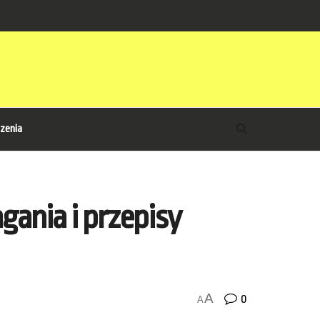
zenia
ania i przepisy
A
0
A