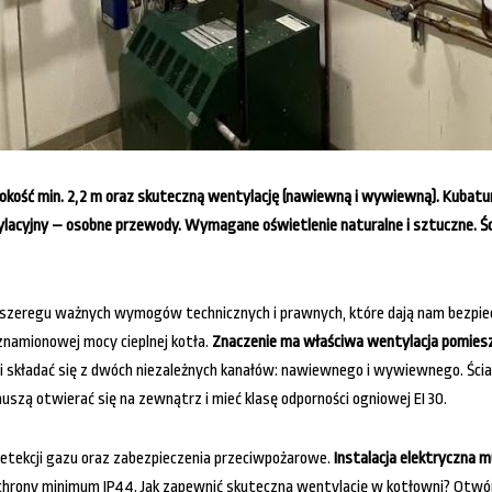
ość min. 2,2 m oraz skuteczną wentylację (nawiewną i wywiewną). Kubatura
tylacyjny – osobne przewody. Wymagane oświetlenie naturalne i sztuczne. Śc
a szeregu ważnych wymogów technicznych i prawnych, które dają nam bezpi
znamionowej mocy cieplnej kotła.
Znaczenie ma właściwa wentylacja pomieszc
składać się z dwóch niezależnych kanałów: nawiewnego i wywiewnego. Ściany
uszą otwierać się na zewnątrz i mieć klasę odporności ogniowej EI 30.
detekcji gazu oraz zabezpieczenia przeciwpożarowe.
Instalacja elektryczna
chrony minimum IP44. Jak zapewnić skuteczną wentylację w kotłowni? Otwór 