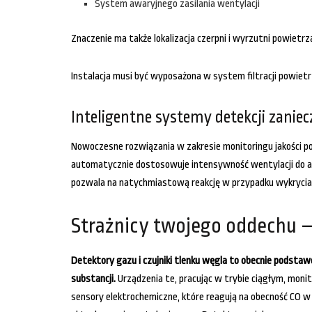
System awaryjnego zasilania wentylacji
Znaczenie ma także lokalizacja czerpni i wyrzutni powietrz
Instalacja musi być wyposażona w system filtracji powiet
Inteligentne systemy detekcji zani
Nowoczesne rozwiązania w zakresie monitoringu jakości p
automatycznie dostosowuje intensywność wentylacji do ak
pozwala na natychmiastową reakcję w przypadku wykrycia
Strażnicy twojego oddechu 
Detektory gazu i czujniki tlenku węgla to obecnie podst
substancji.
Urządzenia te, pracując w trybie ciągłym, mon
sensory elektrochemiczne, które reagują na obecność CO w