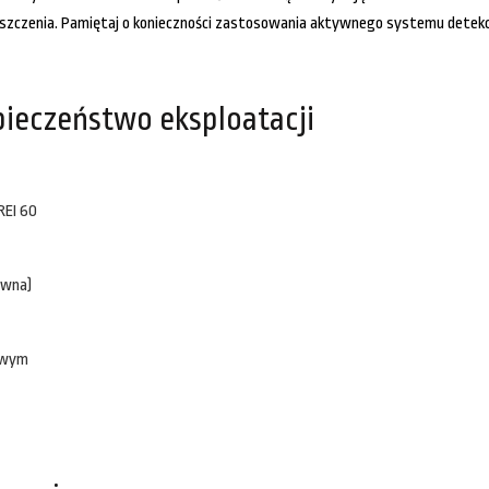
zczenia. Pamiętaj o konieczności zastosowania aktywnego systemu detekcj
ieczeństwo eksploatacji
REI 60
ewna)
howym