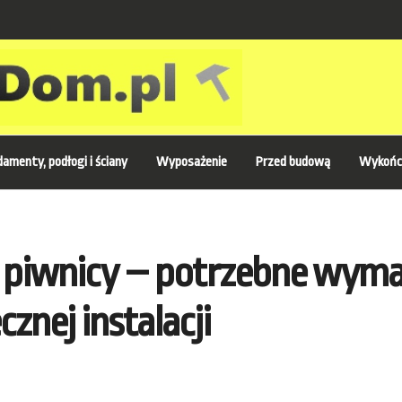
amenty, podłogi i ściany
Wyposażenie
Przed budową
Wykońc
piwnicy – potrzebne wymag
znej instalacji