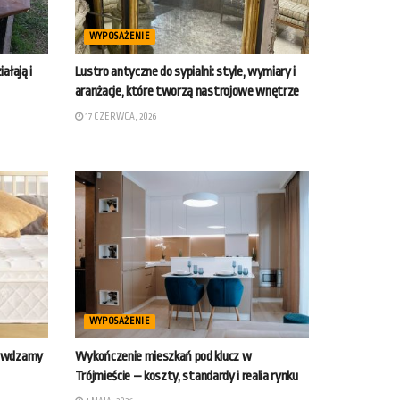
WYPOSAŻENIE
ałają i
Lustro antyczne do sypialni: style, wymiary i
aranżacje, które tworzą nastrojowe wnętrze
17 CZERWCA, 2026
WYPOSAŻENIE
rawdzamy
Wykończenie mieszkań pod klucz w
Trójmieście – koszty, standardy i realia rynku