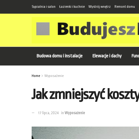
Sypialnia i salon
Łazienki i kuchnie
Wystrój wnętrz
Remont domu
Budowa domu i instalacje
Elewacje i dachy
Fund
Home
Wyposażenie
Jak zmniejszyć koszty
17 lipca, 2024
in
Wyposażenie