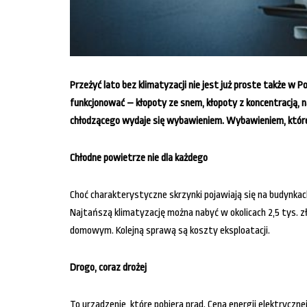
Przeżyć lato bez klimatyzacji nie jest już proste także w 
funkcjonować – kłopoty ze snem, kłopoty z koncentracją,
chłodzącego wydaje się wybawieniem. Wybawieniem, które
Chłodne powietrze nie dla każdego
Choć charakterystyczne skrzynki pojawiają się na budynkach
Najtańszą klimatyzację można nabyć w okolicach 2,5 tys. zło
domowym. Kolejną sprawą są koszty eksploatacji.
Drogo, coraz drożej
To urządzenie, które pobiera prąd. Cena energii elektrycznej