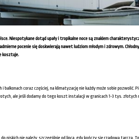
Polsce. Niespotykane dotąd upały i tropikalne noce są znakiem charakterysty
 nadmierne pocenie się doskwierają nawet ludziom młodym i zdrowym. Chłodn
 kosztuje.
 i balkonach coraz częściej, na klimatyzację nie każdy może sobie pozwolić. 
tych, ale jeśli dodamy do tego koszt instalacji w granicach 1-3 tys. złotych 
 do niskich nie należy, szczególnie od lipca, gdy kończy się rządowa tarcza. To