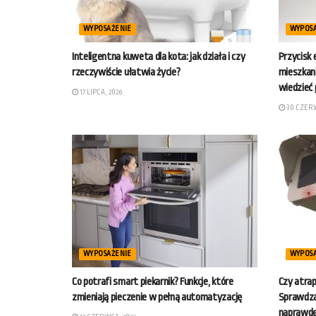
WYPOSAŻENIE
WYPOS
Inteligentna kuweta dla kota: jak działa i czy
Przycisk
rzeczywiście ułatwia życie?
mieszkan
wiedzieć
17 LIPCA, 2026
30 CZERW
WYPOSAŻENIE
WYPOS
Co potrafi smart piekarnik? Funkcje, które
Czy atrap
zmieniają pieczenie w pełną automatyzację
Sprawdzam
naprawdę 