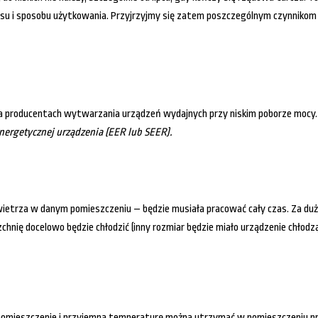
asu i sposobu użytkowania. Przyjrzyjmy się zatem poszczególnym czynnikom i
roducentach wytwarzania urządzeń wydajnych przy niskim poborze mocy. Po
nergetycznej urządzenia (EER lub SEER).
wietrza w danym pomieszczeniu – będzie musiała pracować cały czas. Za du
zchnię docelowo będzie chłodzić (inny rozmiar będzie miało urządzenie chłodzą
pomieszczenie i przyjemną temperaturę można utrzymać w pomieszczeniu pr