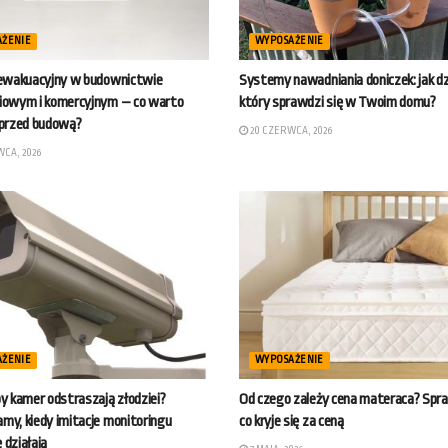
AŻENIE
WYPOSAŻENIE
 ewakuacyjny w budownictwie
Systemy nawadniania doniczek: jak dzi
iowym i komercyjnym – co warto
który sprawdzi się w Twoim domu?
 przed budową?
20 CZERWCA, 2026
CA, 2026
AŻENIE
WYPOSAŻENIE
y kamer odstraszają złodziei?
Od czego zależy cena materaca? Sp
y, kiedy imitacje monitoringu
co kryje się za ceną
działają