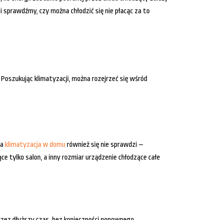
 sprawdźmy, czy można chłodzić się nie płacąc za to
szukując klimatyzacji, można rozejrzeć się wśród
ża
klimatyzacja w domu
również się nie sprawdzi –
ce tylko salon, a inny rozmiar urządzenie chłodzące całe
zez dłuższy czas, bez konieczności ponownego