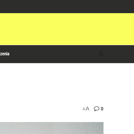
zenia
A
0
A