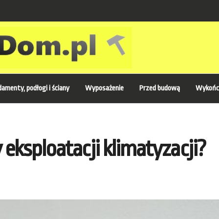
amenty, podłogi i ściany
Wyposażenie
Przed budową
Wykońc
 eksploatacji klimatyzacji?