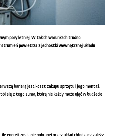
cznym pory letniej. W takich warunkach trudno
y strumień powietrza z jednostki wewnętrznej układu
Pierwszą barierą jest koszt zakupu sprzętu i jego montaż.
robi się z tego suma, którą nie każdy może ująć w budżecie
, ile energii zostanie pobranej przez układ chłodzący zależy