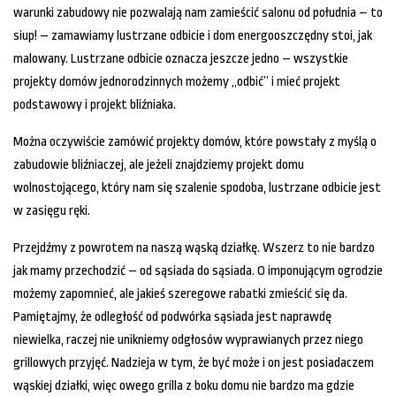
warunki zabudowy nie pozwalają nam zamieścić salonu od południa – to
siup! – zamawiamy lustrzane odbicie i dom energooszczędny stoi, jak
malowany. Lustrzane odbicie oznacza jeszcze jedno – wszystkie
projekty domów jednorodzinnych możemy „odbić” i mieć projekt
podstawowy i projekt bliźniaka.
Można oczywiście zamówić projekty domów, które powstały z myślą o
zabudowie bliźniaczej, ale jeżeli znajdziemy projekt domu
wolnostojącego, który nam się szalenie spodoba, lustrzane odbicie jest
w zasięgu ręki.
Przejdźmy z powrotem na naszą wąską działkę. Wszerz to nie bardzo
jak mamy przechodzić – od sąsiada do sąsiada. O imponującym ogrodzie
możemy zapomnieć, ale jakieś szeregowe rabatki zmieścić się da.
Pamiętajmy, że odległość od podwórka sąsiada jest naprawdę
niewielka, raczej nie unikniemy odgłosów wyprawianych przez niego
grillowych przyjęć. Nadzieja w tym, że być może i on jest posiadaczem
wąskiej działki, więc owego grilla z boku domu nie bardzo ma gdzie