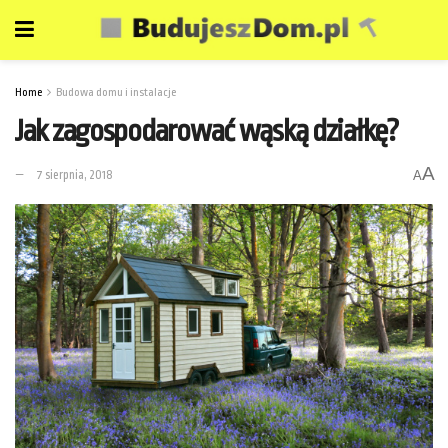
Home
Budowa domu i instalacje
Jak zagospodarować wąską działkę?
A
7 sierpnia, 2018
A