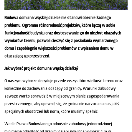
Budowa domu na wąskiej działce nie stanowi obecnie żadnego
problemu. Ogromna różnorodność projektów, które łączą w sobie
funkcjonalność budynku oraz dostosowanie go do niezbyt okazałych
wymiarów terenu, pozwoli cieszyć się z posiadania wymarzonego
domu i zapobiegnie większości problemów z wpisaniem domu w
otaczającą go przestrzeń.
Jak wybrać projekt domu na wąską działkę?
O naszym wyborze decyduje przede wszystkim wielkość terenu oraz
konieczne do zachowania odstępy od granicy. Warunki zabudowy
zawsze warto sprawdzić w miejscowym planie zagospodarowania
przestrzennego, aby upewnić się, że gmina nie narzuca na nas jakiś
specjalnych obostrzeń lub norm, które musimy spełnić.
Wedle Prawa Budowlanego odnośnie zabudowy jednorodzinnej
minimalna odległość od granicy działki powinna wynosić 4 m w