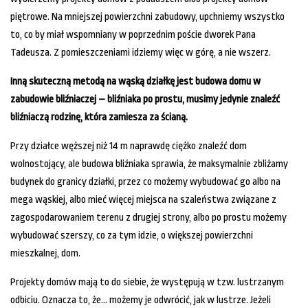
piętrowe. Na mniejszej powierzchni zabudowy, upchniemy wszystko
to, co by miał wspomniany w poprzednim poście dworek Pana
Tadeusza. Z pomieszczeniami idziemy więc w górę, a nie wszerz.
Inną skuteczną metodą na wąską działkę jest budowa domu w
zabudowie bliźniaczej – bliźniaka po prostu, musimy jedynie znaleźć
bliźniaczą rodzinę, która zamiesza za ścianą.
Przy działce węższej niż 14 m naprawdę ciężko znaleźć dom
wolnostojący, ale budowa bliźniaka sprawia, że maksymalnie zbliżamy
budynek do granicy działki, przez co możemy wybudować go albo na
mega wąskiej, albo mieć więcej miejsca na szaleństwa związane z
zagospodarowaniem terenu z drugiej strony, albo po prostu możemy
wybudować szerszy, co za tym idzie, o większej powierzchni
mieszkalnej, dom.
Projekty domów mają to do siebie, że występują w tzw. lustrzanym
odbiciu. Oznacza to, że… możemy je odwrócić, jak w lustrze. Jeżeli