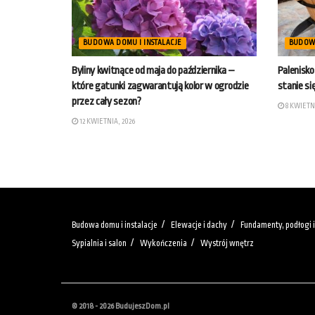
BUDOWA DOMU I INSTALACJE
BUDOWA
Byliny kwitnące od maja do października –
Palenisko
które gatunki zagwarantują kolor w ogrodzie
stanie s
przez cały sezon?
8 KWIETNI
12 KWIETNIA, 2026
Budowa domu i instalacje
Elewacje i dachy
Fundamenty, podłogi i
Sypialnia i salon
Wykończenia
Wystrój wnętrz
© 2018 - 2026 BudujeszDom.pl