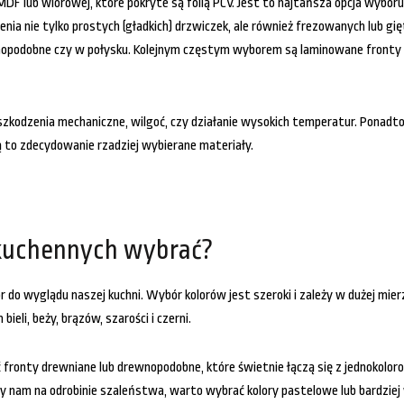
MDF lub wiórowej, które pokryte są folią PCV. Jest to najtańsza opcja wybo
ia nie tylko prostych (gładkich) drzwiczek, ale również frezowanych lub gi
opodobne czy w połysku. Kolejnym częstym wyborem są laminowane fronty ku
szkodzenia mechaniczne, wilgoć, czy działanie wysokich temperatur. Ponadto
ą to zdecydowanie rzadziej wybierane materiały.
k kuchennych wybrać?
do wyglądu naszej kuchni. Wybór kolorów jest szeroki i zależy w dużej mierz
ieli, beży, brązów, szarości i czerni.
 fronty drewniane lub drewnopodobne, które świetnie łączą się z jednokol
ży nam na odrobinie szaleństwa, warto wybrać kolory pastelowe lub bardziej