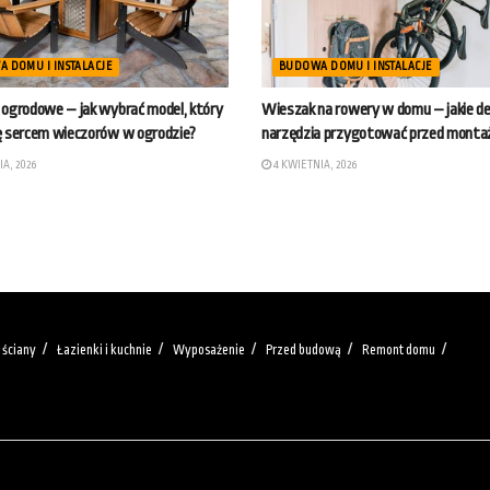
 DOMU I INSTALACJE
BUDOWA DOMU I INSTALACJE
 ogrodowe – jak wybrać model, który
Wieszak na rowery w domu – jakie desk
ię sercem wieczorów w ogrodzie?
narzędzia przygotować przed mont
A, 2026
4 KWIETNIA, 2026
 ściany
Łazienki i kuchnie
Wyposażenie
Przed budową
Remont domu