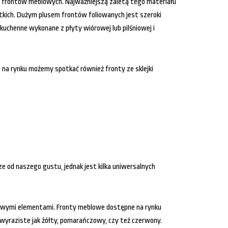
ru frontów meblowych. Najważniejszą zaletą tego materiału
ętkich. Dużym plusem frontów foliowanych jest szeroki
chenne wykonane z płyty wiórowej lub pilśniowej i
 na rynku możemy spotkać również fronty ze sklejki
e od naszego gustu, jednak jest kilka uniwersalnych
orowymi elementami. Fronty meblowe dostępne na rynku
 wyraziste jak żółty, pomarańczowy, czy też czerwony.