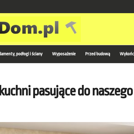
amenty, podłogi i ściany
Wyposażenie
Przed budową
Wykońc
kuchni pasujące do naszego