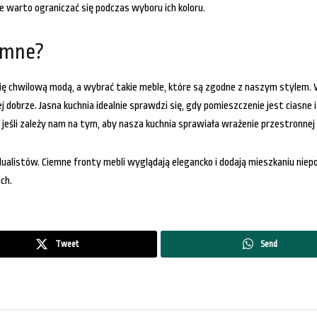
e warto ograniczać się podczas wyboru ich koloru.
emne?
 chwilową modą, a wybrać takie meble, które są zgodne z naszym stylem. 
iej dobrze. Jasna kuchnia idealnie sprawdzi się, gdy pomieszczenie jest ciasne
jeśli zależy nam na tym, aby nasza kuchnia sprawiała wrażenie przestronnej i
dualistów. Ciemne fronty mebli wyglądają elegancko i dodają mieszkaniu niepo
ch.
Tweet
Send