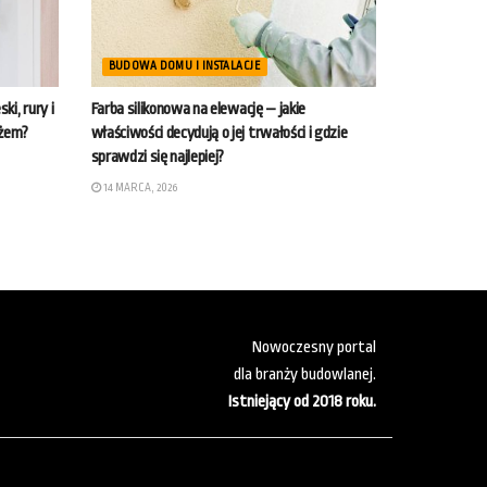
BUDOWA DOMU I INSTALACJE
i, rury i
Farba silikonowa na elewację – jakie
ażem?
właściwości decydują o jej trwałości i gdzie
sprawdzi się najlepiej?
14 MARCA, 2026
Nowoczesny portal
dla branży budowlanej.
Istniejący od 2018 roku.