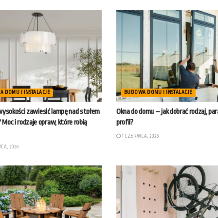
 DOMU I INSTALACJE
BUDOWA DOMU I INSTALACJE
 wysokości zawiesić lampę nad stołem
Okna do domu – jak dobrać rodzaj, pa
 Moc i rodzaje opraw, które robią
profil?
1 CZERWCA, 2026
CA, 2026