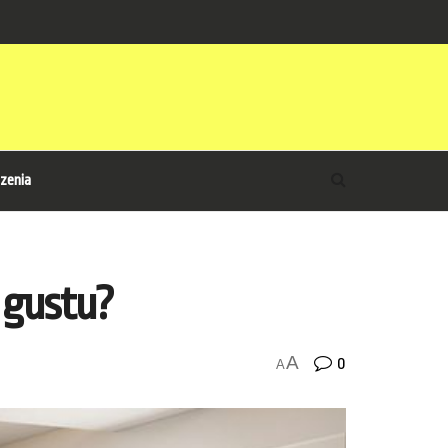
zenia
 gustu?
A
0
A