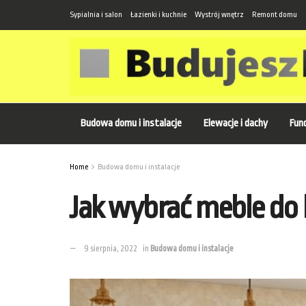
Sypialnia i salon
Łazienki i kuchnie
Wystrój wnętrz
Remont domu
Budowa domu i instalacje
Elewacje i dachy
Fund
Home
Budowa domu i instalacje
Jak wybrać meble do 
9 sierpnia, 2022
in
Budowa domu i instalacje