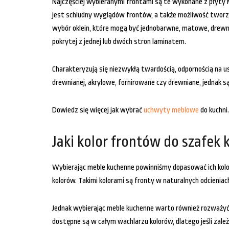
Najczęściej wybieranymi frontami są te wykonane z płyty 
jest schludny wyglądów frontów, a także możliwość tworzen
wybór oklein, które mogą być jednobarwne, matowe, drewn
pokrytej z jednej lub dwóch stron laminatem.
Charakteryzują się niezwykłą twardością, odpornością na u
drewnianej, akrylowe, fornirowane czy drewniane, jednak s
Dowiedz się więcej jak wybrać
uchwyty meblowe
do kuchni.
Jaki kolor frontów do szafe
Wybierając meble kuchenne powinniśmy dopasować ich kolor 
kolorów. Takimi kolorami są fronty w naturalnych odcieniach b
Jednak wybierając meble kuchenne warto również rozważyć
dostępne są w całym wachlarzu kolorów, dlatego jeśli zale