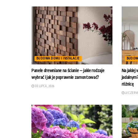
BUDOWA DOMU I INSTALACJE
BUDOWA
Panele drewniane na ścianie – jakie rodzaje
Na jakiej
wybrać i jak je poprawnie zamontować?
jadalnym?
różnicę
30 LIPCA, 2026
22 CZERW