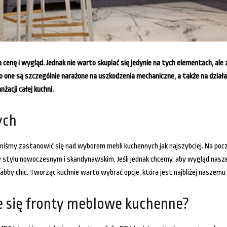
cenę i wygląd. Jednak nie warto skupiać się jedynie na tych elementach, al
 one są szczególnie narażone na uszkodzenia mechaniczne, a także na działa
acji całej kuchni.
ych
śmy zastanowić się nad wyborem mebli kuchennych jak najszybciej. Na począ
 stylu nowoczesnym i skandynawskim. Jeśli jednak chcemy, aby wygląd naszej
bby chic. Tworząc kuchnie warto wybrać opcje, która jest najbliżej naszemu s
e się fronty meblowe kuchenne?