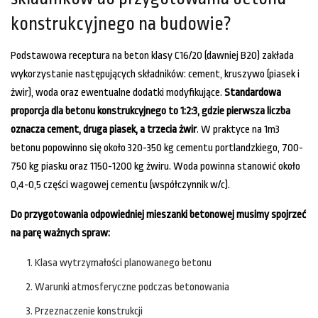
konstrukcyjnego na budowie?
Podstawowa receptura na beton klasy C16/20 (dawniej B20) zakłada
wykorzystanie następujących składników: cement, kruszywo (piasek i
żwir), woda oraz ewentualne dodatki modyfikujące.
Standardowa
proporcja dla betonu konstrukcyjnego to 1:2:3, gdzie pierwsza liczba
oznacza cement, druga piasek, a trzecia żwir
. W praktyce na 1m3
betonu popowinno się około 320-350 kg cementu portlandzkiego, 700-
750 kg piasku oraz 1150-1200 kg żwiru. Woda powinna stanowić około
0,4-0,5 części wagowej cementu (współczynnik w/c).
Do przygotowania odpowiedniej mieszanki betonowej musimy spojrzeć
na parę ważnych spraw:
Klasa wytrzymałości planowanego betonu
Warunki atmosferyczne podczas betonowania
Przeznaczenie konstrukcji