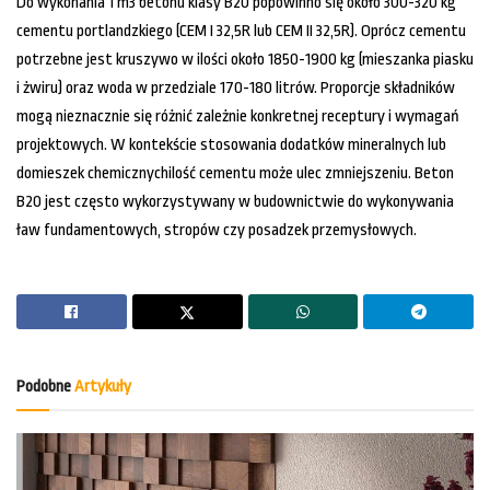
Do wykonania 1 m3 betonu klasy B20 popowinno się około 300-320 kg
cementu portlandzkiego (CEM I 32,5R lub CEM II 32,5R). Oprócz cementu
potrzebne jest kruszywo w ilości około 1850-1900 kg (mieszanka piasku
i żwiru) oraz woda w przedziale 170-180 litrów. Proporcje składników
mogą nieznacznie się różnić zależnie konkretnej receptury i wymagań
projektowych. W kontekście stosowania dodatków mineralnych lub
domieszek chemicznychilość cementu może ulec zmniejszeniu. Beton
B20 jest często wykorzystywany w budownictwie do wykonywania
ław fundamentowych, stropów czy posadzek przemysłowych.
Podobne
Artykuły