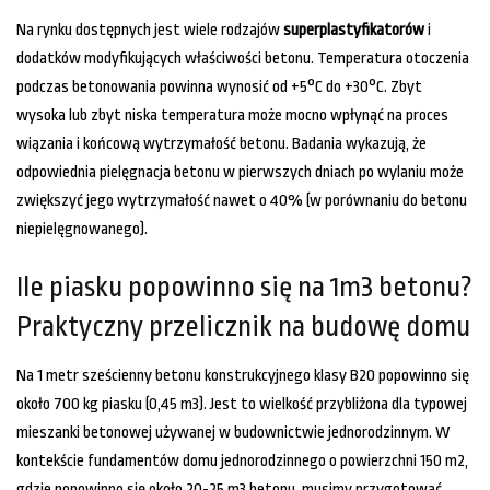
Na rynku dostępnych jest wiele rodzajów
superplastyfikatorów
i
dodatków modyfikujących właściwości betonu. Temperatura otoczenia
podczas betonowania powinna wynosić od +5°C do +30°C. Zbyt
wysoka lub zbyt niska temperatura może mocno wpłynąć na proces
wiązania i końcową wytrzymałość betonu. Badania wykazują, że
odpowiednia pielęgnacja betonu w pierwszych dniach po wylaniu może
zwiększyć jego wytrzymałość nawet o 40% (w porównaniu do betonu
niepielęgnowanego).
Ile piasku popowinno się na 1m3 betonu?
Praktyczny przelicznik na budowę domu
Na 1 metr sześcienny betonu konstrukcyjnego klasy B20 popowinno się
około 700 kg piasku (0,45 m3). Jest to wielkość przybliżona dla typowej
mieszanki betonowej używanej w budownictwie jednorodzinnym. W
kontekście fundamentów domu jednorodzinnego o powierzchni 150 m2,
gdzie popowinno się około 20-25 m3 betonu, musimy przygotować