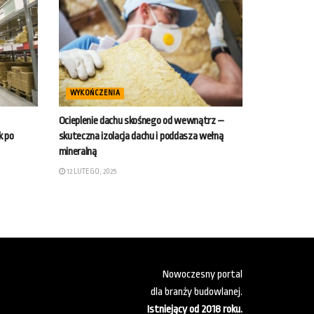
WYKOŃCZENIA
Ocieplenie dachu skośnego od wewnątrz –
k po
skuteczna izolacja dachu i poddasza wełną
mineralną
12 LUTEGO, 2025
Nowoczesny portal
dla branży budowlanej.
Istniejący od 2018 roku.