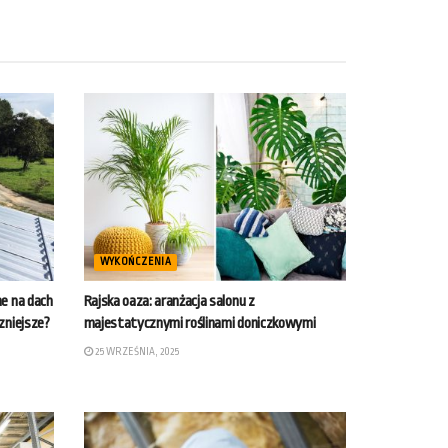
WYKOŃCZENIA
ne na dach
Rajska oaza: aranżacja salonu z
zniejsze?
majestatycznymi roślinami doniczkowymi
25 WRZEŚNIA, 2025