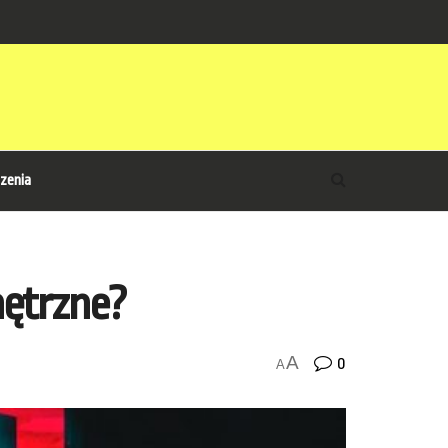
zenia
nętrzne?
A
0
A