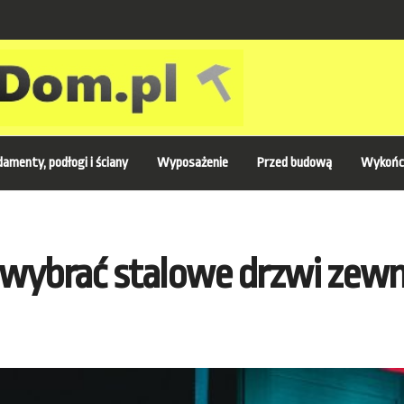
amenty, podłogi i ściany
Wyposażenie
Przed budową
Wykońc
t wybrać stalowe drzwi zew