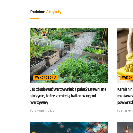
Podobne
Artykuły
WYKOŃCZENIA
WYKOŃ
Jak zbudować warzywniak z palet? Drewniane
Kamień na
skrzynie, które zamienią balkon w ogród
mu dawną
warzywny
powierzc
14 MARCA, 2026
8 LUTEGO,