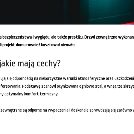
a bezpieczeństwa i wyglądu, ale także prestiżu. Drzwi zewnętrzne wykonane 
li projekt domu również kosztował niemało.
jakie mają cechy?
ą się odpornością na niekorzystne warunki atmosferyczne oraz uszkodzenia
forsowania. Podstawę stanowi ocynkowana ogniowo stal, a wnętrze skrzydła
any optymalny komfort termiczny.
wnętrzne są odporne na wypaczenia i doskonale sprawdzają się zarówno w d