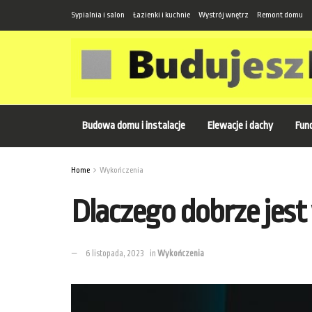
Sypialnia i salon
Łazienki i kuchnie
Wystrój wnętrz
Remont domu
Budowa domu i instalacje
Elewacje i dachy
Fund
Home
Wykończenia
Dlaczego dobrze jes
6 listopada, 2023
in
Wykończenia