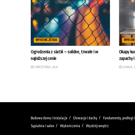
WYKOŃCZENIA
WYKOŃ
Ogrodzenia z siatki – solidne, trwałe i w
Okapy kuc
najniższej cenie
zapachy i
2 WRZEŚNIA, 2025
22 MAJA, 
Budowa domu i instalacje
Elewacje i dachy
Fundamenty, podłogi i
Sypialnia i salon
Wykończenia
Wystrój wnętrz