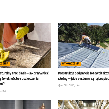
CZENIA
WYKOŃCZENIA
turalny traci blask – jak przywrócić
Konstrukcja pod panele fotowoltaicz
 świetność bez uszkodzenia
skośny – jakie systemy są najbezpiec
hni?
14 GRUDNIA, 2025
 2026