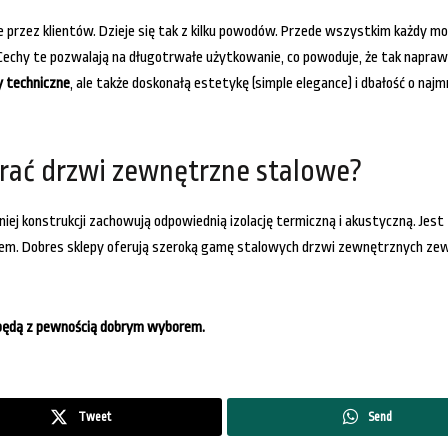
 przez klientów. Dzieje się tak z kilku powodów. Przede wszystkim każdy mo
a. Cechy te pozwalają na długotrwałe użytkowanie, co powoduje, że tak napra
y techniczne
, ale także doskonałą estetykę (simple elegance) i dbałość o naj
brać drzwi zewnętrzne stalowe?
niej konstrukcji zachowują odpowiednią izolację termiczną i akustyczną. Jes
m. Dobres sklepy oferują szeroką gamę stalowych drzwi zewnętrznych zew
m będą z pewnością dobrym wyborem.
Tweet
Send