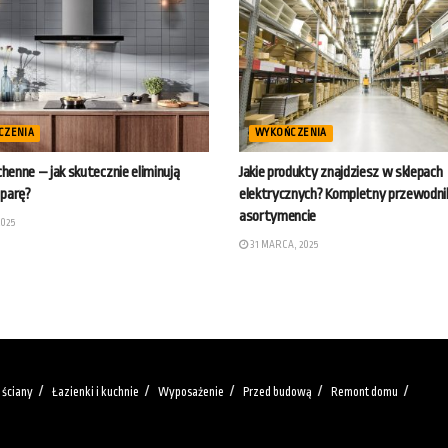
CZENIA
WYKOŃCZENIA
henne – jak skutecznie eliminują
Jakie produkty znajdziesz w sklepach
 parę?
elektrycznych? Kompletny przewodni
asortymencie
2025
31 MARCA, 2025
 ściany
Łazienki i kuchnie
Wyposażenie
Przed budową
Remont domu